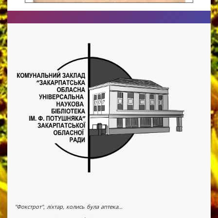
"Фокстрот", ліхтар, колись була аптека...