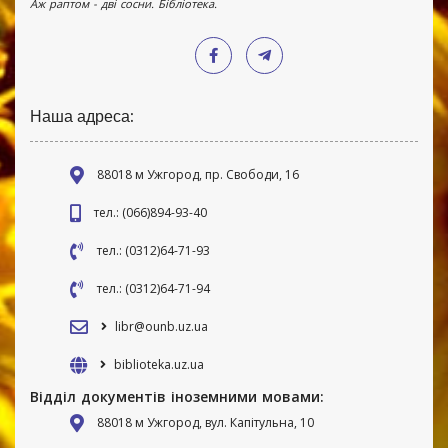
Аж раптом - дві сосни. Бібліотека.
Наша адреса:
88018 м Ужгород, пр. Свободи, 16
тел.: (066)894-93-40
тел.: (0312)64-71-93
тел.: (0312)64-71-94
libr@ounb.uz.ua
biblioteka.uz.ua
Відділ документів іноземними мовами:
88018 м Ужгород, вул. Капітульна, 10