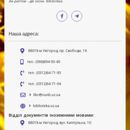
Аж раптом - дві сосни. Бібліотека.
Наша адреса:
88018 м Ужгород, пр. Свободи, 16
тел.: (066)894-93-40
тел.: (0312)64-71-93
тел.: (0312)64-71-94
libr@ounb.uz.ua
biblioteka.uz.ua
Відділ документів іноземними мовами:
88018 м Ужгород, вул. Капітульна, 10