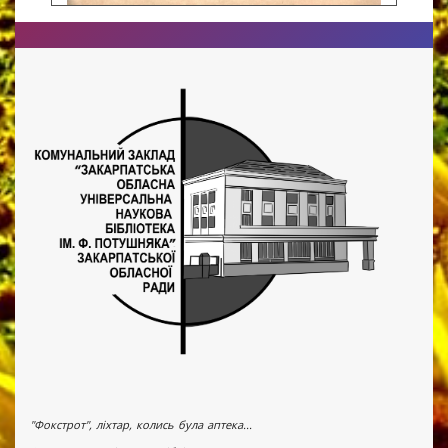
"Фокстрот", ліхтар, колись була аптека...