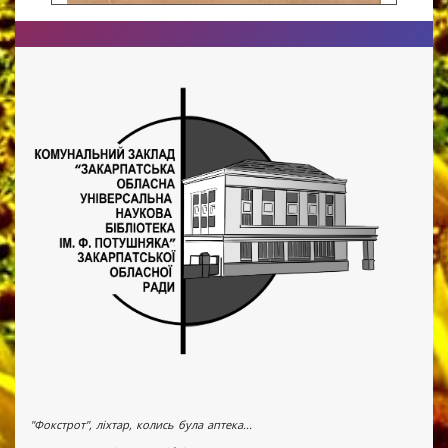
"Фокстрот", ліхтар, колись була аптека...