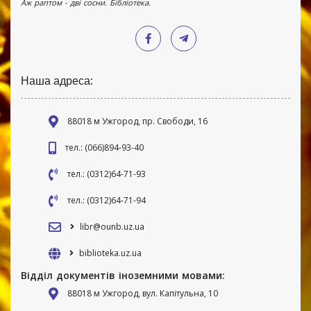
Аж раптом - дві сосни. Бібліотека.
Наша адреса:
88018 м Ужгород, пр. Свободи, 16
тел.: (066)894-93-40
тел.: (0312)64-71-93
тел.: (0312)64-71-94
libr@ounb.uz.ua
biblioteka.uz.ua
Відділ документів іноземними мовами:
88018 м Ужгород, вул. Капітульна, 10