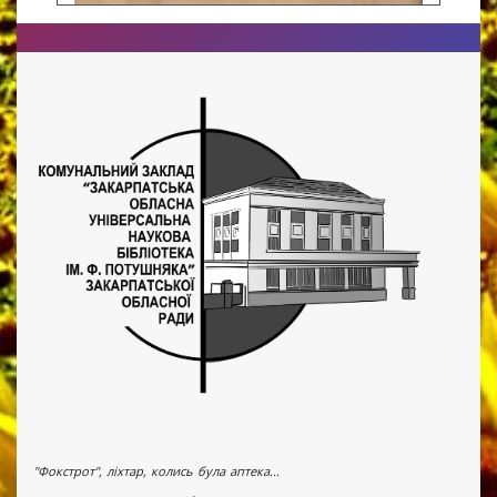
"Фокстрот", ліхтар, колись була аптека...