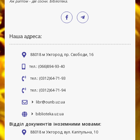
Аж раптом - дві сосни. Бібліотека.
Наша адреса:
88018 м Ужгород, пр. Свободи, 16
тел.: (066)894-93-40
тел.: (0312)64-71-93
тел.: (0312)64-71-94
libr@ounb.uz.ua
biblioteka.uz.ua
Відділ документів іноземними мовами:
88018 м Ужгород, вул. Капітульна, 10