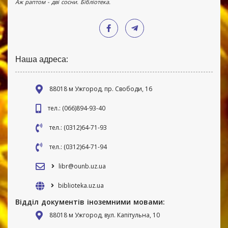
Аж раптом - дві сосни. Бібліотека.
Наша адреса:
88018 м Ужгород, пр. Свободи, 16
тел.: (066)894-93-40
тел.: (0312)64-71-93
тел.: (0312)64-71-94
libr@ounb.uz.ua
biblioteka.uz.ua
Відділ документів іноземними мовами:
88018 м Ужгород, вул. Капітульна, 10