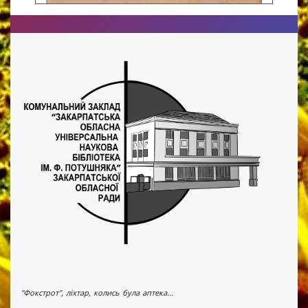
"Фокстрот", ліхтар, колись була аптека...