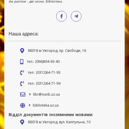
Аж раптом - дві сосни. Бібліотека.
Наша адреса:
88018 м Ужгород, пр. Свободи, 16
тел.: (066)894-93-40
тел.: (0312)64-71-93
тел.: (0312)64-71-94
libr@ounb.uz.ua
biblioteka.uz.ua
Відділ документів іноземними мовами:
88018 м Ужгород, вул. Капітульна, 10