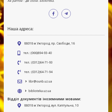
Аж раптом - дві сосни. Бібліотека.
Наша адреса:
88018 м Ужгород, пр. Свободи, 16
тел.: (066)894-93-40
тел.: (0312)64-71-93
тел.: (0312)64-71-94
libr@ounb.uz.ua
biblioteka.uz.ua
Відділ документів іноземними мовами:
88018 м Ужгород, вул. Капітульна, 10