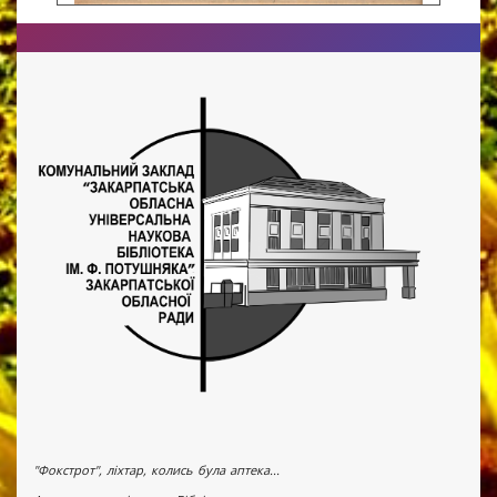
"Фокстрот", ліхтар, колись була аптека...