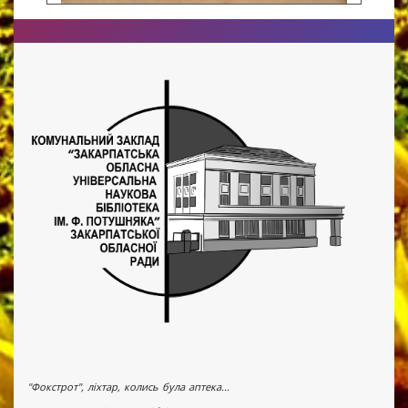
"Фокстрот", ліхтар, колись була аптека...