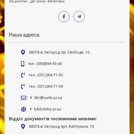
Аж раптом - дві сосни. Бібліотека.
Наша адреса:
88018 м Ужгород, пр. Свободи, 16
тел.: (066)894-93-40
тел.: (0312)64-71-93
тел.: (0312)64-71-94
libr@ounb.uz.ua
biblioteka.uz.ua
Відділ документів іноземними мовами:
88018 м Ужгород, вул. Капітульна, 10