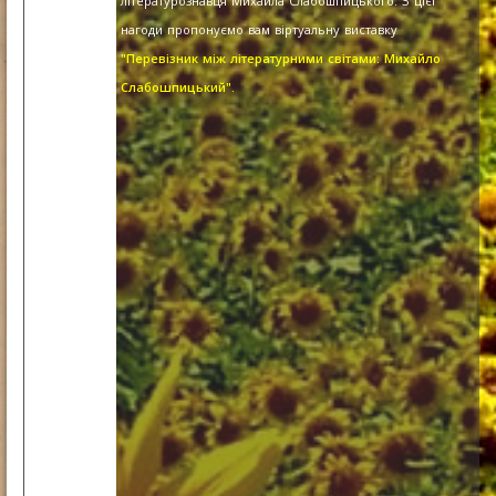
літературознавця Михайла Слабошпицького. З цієї
нагоди пропонуємо вам віртуальну виставку
"Перевізник між літературними світами: Михайло
Слабошпицький".