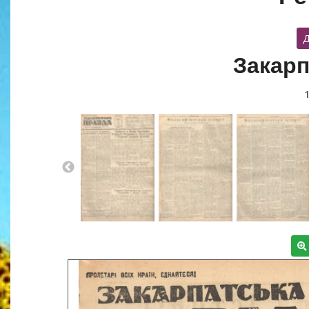
Д
Закарп