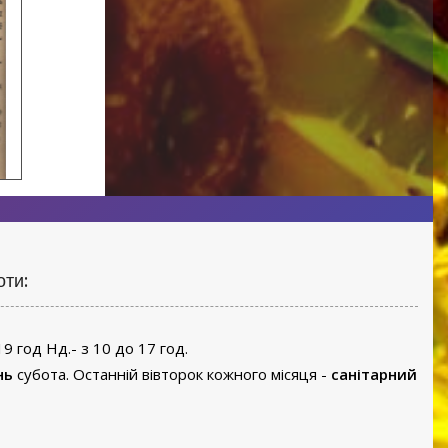
оти:
19 год Нд.- з 10 до 17 год.
нь
субота. Останній вівторок кожного місяця -
санітарний