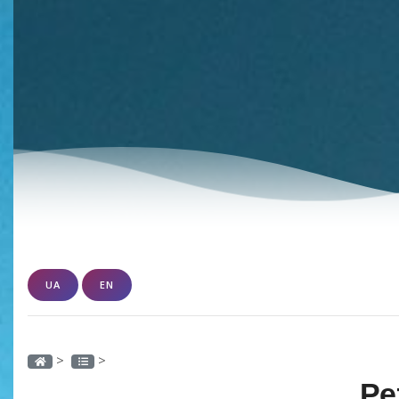
UA
EN
>
>
Ре