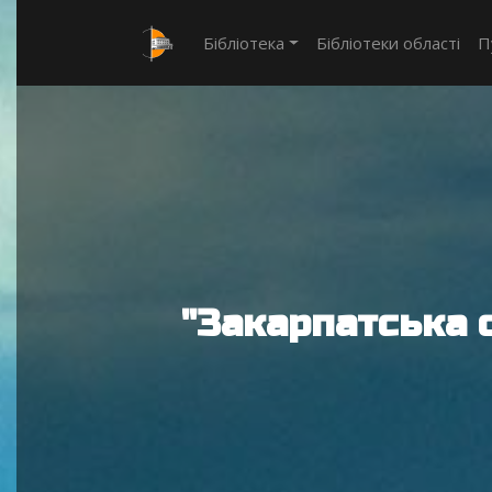
Бібліотека
Бібліотеки області
П
"Закарпатська 