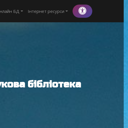
нлайн БД
Інтернет ресурси
кова бібліотека