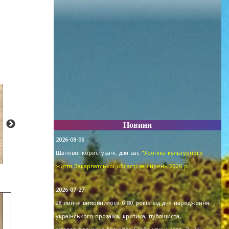
Новини
2026-08-06
Шановні користувачі, для вас
"Хроніка культурного
життя Закарпатської області за липень 2026 р."
.
2026-07-27
28 липня виповнилося б 80 років від дня народження
українського прозаїка, критика, публіциста,