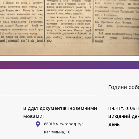
Години роб
Відділ документів іноземними
Пн.-Пт.
-з 09-
мовами:
Вихідний де
день
88018 м Ужгород, вул.
Капітульна, 10