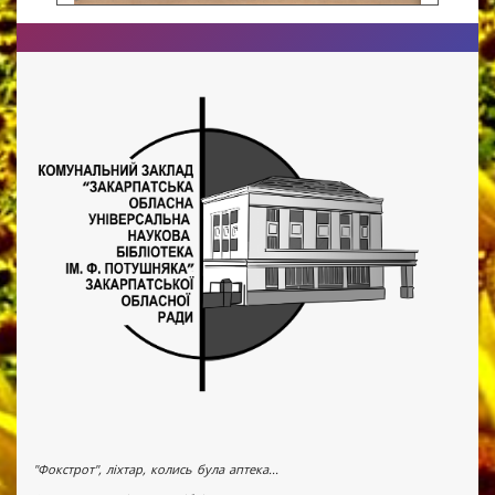
"Фокстрот", ліхтар, колись була аптека...