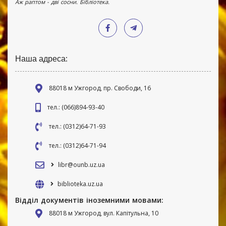
Аж раптом - дві сосни. Бібліотека.
Наша адреса:
88018 м Ужгород, пр. Свободи, 16
тел.: (066)894-93-40
тел.: (0312)64-71-93
тел.: (0312)64-71-94
libr@ounb.uz.ua
biblioteka.uz.ua
Відділ документів іноземними мовами:
88018 м Ужгород, вул. Капітульна, 10