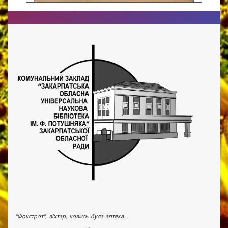
"Фокстрот", ліхтар, колись була аптека...