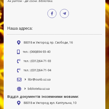
Аж раптом - дві сосни. Бібліотека.
Наша адреса:
88018 м Ужгород, пр. Свободи, 16
тел.: (066)894-93-40
тел.: (0312)64-71-93
тел.: (0312)64-71-94
libr@ounb.uz.ua
biblioteka.uz.ua
Відділ документів іноземними мовами:
88018 м Ужгород, вул. Капітульна, 10