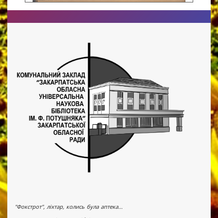
"Фокстрот", ліхтар, колись була аптека...