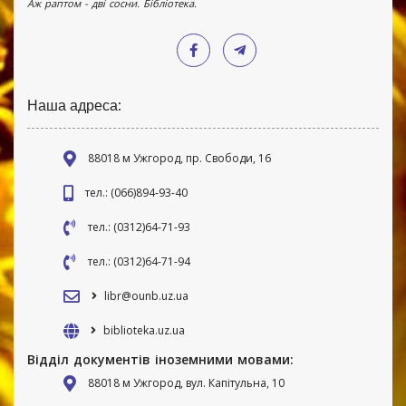
Аж раптом - дві сосни. Бібліотека.
Наша адреса:
88018 м Ужгород, пр. Свободи, 16
тел.: (066)894-93-40
тел.: (0312)64-71-93
тел.: (0312)64-71-94
libr@ounb.uz.ua
biblioteka.uz.ua
Відділ документів іноземними мовами:
88018 м Ужгород, вул. Капітульна, 10