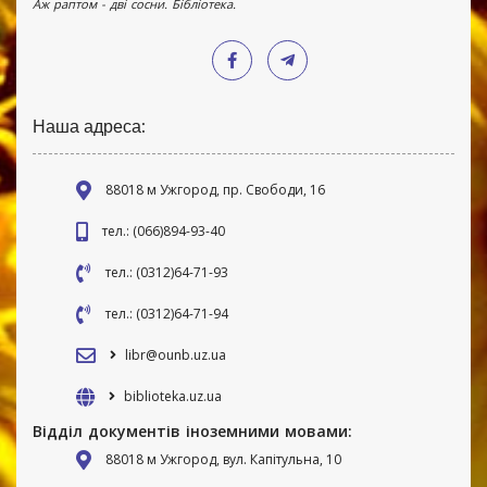
Аж раптом - дві сосни. Бібліотека.
Наша адреса:
88018 м Ужгород, пр. Свободи, 16
тел.: (066)894-93-40
тел.: (0312)64-71-93
тел.: (0312)64-71-94
libr@ounb.uz.ua
biblioteka.uz.ua
Відділ документів іноземними мовами:
88018 м Ужгород, вул. Капітульна, 10