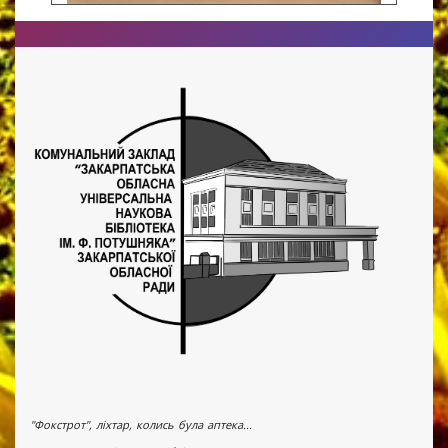
"Фокстрот", ліхтар, колись була аптека...