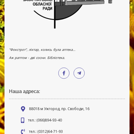
"Фокстрот", ліхтар, колись була аптека...
Аж раптом - дві сосни. Бібліотека.
Наша адреса:
88018 м Ужгород, пр. Свободи, 16
тел.: (066)894-93-40
тел.: (0312)64-71-93