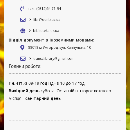
тел.: (0312)64-71-94
libr@ounb.uz.ua
biblioteka.uz.ua
Відділ документів іноземними мовами:
88018 м Ужгород, вул. Капітульна, 10
transclibrary@gmail.com
Години роботи:
Пн.-Пт.
-з 09-19 год Нд.- з 10 до 17 год.
Вихідний день
субота. Останній вівторок кожного
місяця -
санітарний день