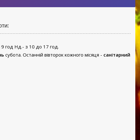
оти:
19 год Нд.- з 10 до 17 год.
нь
субота. Останній вівторок кожного місяця -
санітарний