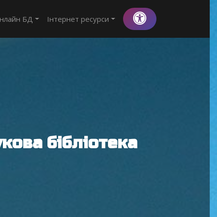
нлайн БД
Інтернет ресурси
кова бібліотека