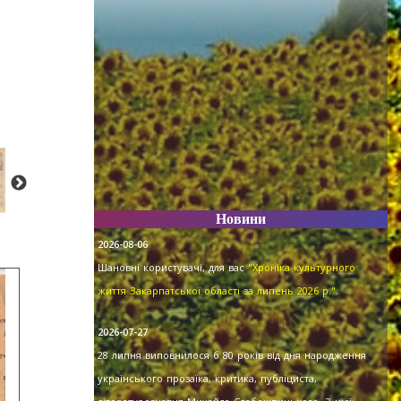
Новини
2026-08-06
Шановні користувачі, для вас
"Хроніка культурного
життя Закарпатської області за липень 2026 р."
.
2026-07-27
28 липня виповнилося б 80 років від дня народження
українського прозаїка, критика, публіциста,