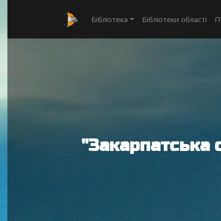
Бібліотека
Бібліотеки області
П
"Закарпатська 