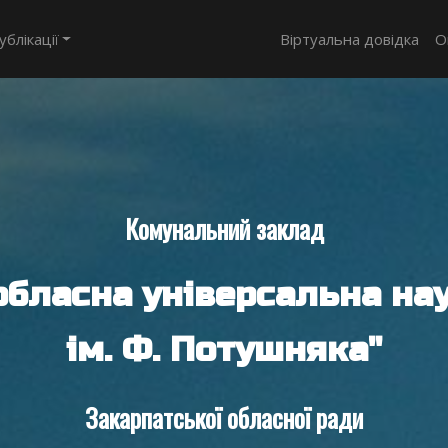
ублікації
Віртуальна довідка
О
Комунальний заклад
обласна універсальна нау
ім. Ф. Потушняка"
Закарпатської обласної ради