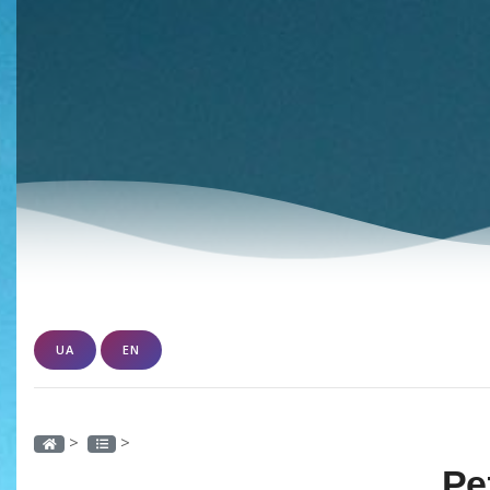
UA
EN
>
>
Ре