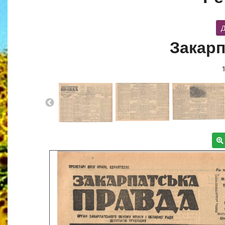
Д
Закарп