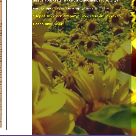
літературознавця Михайла Слабошпицького. З цієї
нагоди пропонуємо вам віртуальну виставку
"Перевізник між літературними світами: Михайло
Слабошпицький".