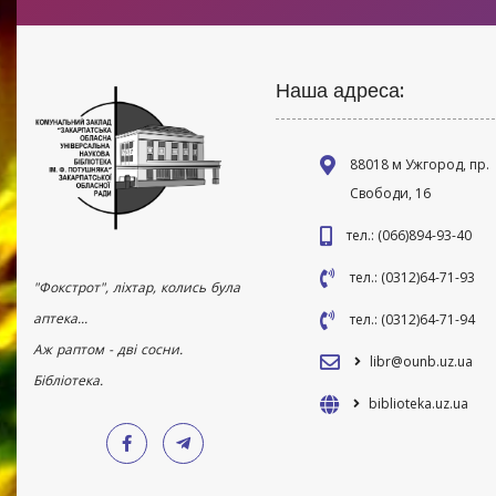
Наша адреса:
88018 м Ужгород, пр.
Свободи, 16
тел.: (066)894-93-40
тел.: (0312)64-71-93
"Фокстрот", ліхтар, колись була
аптека...
тел.: (0312)64-71-94
Аж раптом - дві сосни.
libr@ounb.uz.ua
Бібліотека.
biblioteka.uz.ua