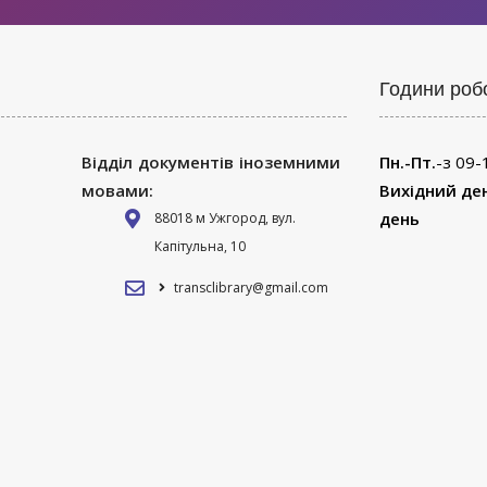
Години роб
Відділ документів іноземними
Пн.-Пт.
-з 09-
мовами:
Вихідний де
день
88018 м Ужгород, вул.
Капітульна, 10
transclibrary@gmail.com