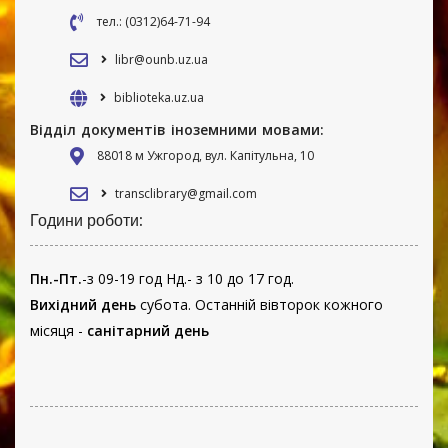
тел.: (0312)64-71-94
libr@ounb.uz.ua
biblioteka.uz.ua
Відділ документів іноземними мовами:
88018 м Ужгород, вул. Капітульна, 10
transclibrary@gmail.com
Години роботи:
Пн.-Пт.
-з 09-19 год Нд.- з 10 до 17 год.
Вихідний день
субота. Останній вівторок кожного
місяця -
санітарний день