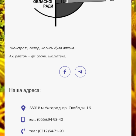
"Фокстрот", ліхтар, колись була аптека...
Аж раптом - дві сосни. Бібліотека.
Наша адреса:
88018 м Ужгород, пр. Свободи, 16
тел.: (066)894-93-40
тел.: (0312)64-71-93