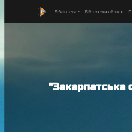
Бібліотека
Бібліотеки області
П
"Закарпатська 