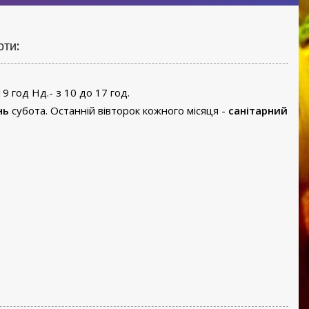
оти:
19 год Нд.- з 10 до 17 год.
нь
субота. Останній вівторок кожного місяця -
санітарний