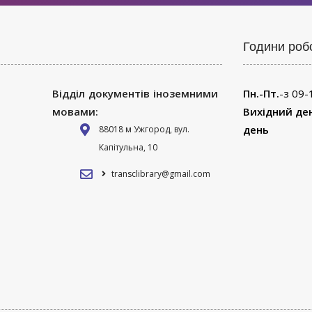
Години роб
Відділ документів іноземними
Пн.-Пт.
-з 09-
мовами:
Вихідний де
день
88018 м Ужгород, вул.
Капітульна, 10
transclibrary@gmail.com