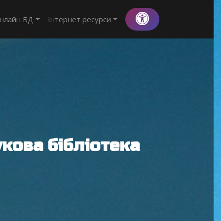
нлайн БД
Інтернет ресурси
кова бібліотека