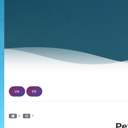
UA
EN
>
>
Ре