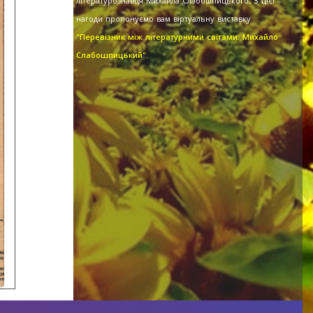
літературознавця Михайла Слабошпицького. З цієї
нагоди пропонуємо вам віртуальну виставку
"Перевізник між літературними світами: Михайло
Слабошпицький".