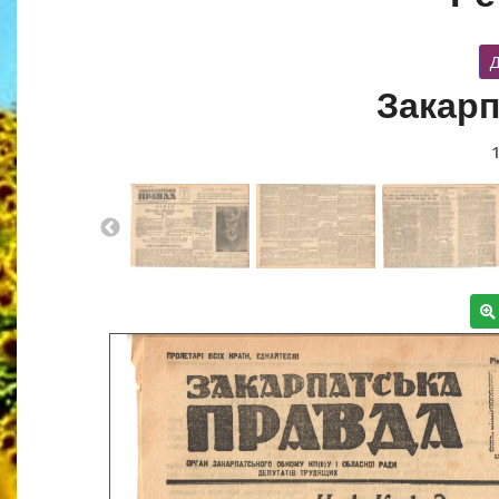
Д
Закарп