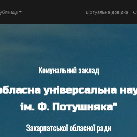
ублікації
Віртуальна довідка
О
Комунальний заклад
обласна універсальна нау
ім. Ф. Потушняка"
Закарпатської обласної ради