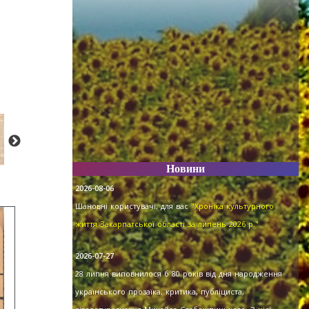
Новини
2026-08-06
Шановні користувачі, для вас
"Хроніка культурного
життя Закарпатської області за липень 2026 р."
.
2026-07-27
28 липня виповнилося б 80 років від дня народження
українського прозаїка, критика, публіциста,