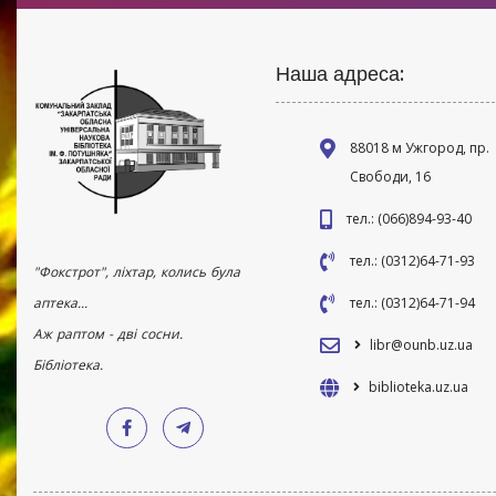
Наша адреса:
88018 м Ужгород, пр.
Свободи, 16
тел.: (066)894-93-40
тел.: (0312)64-71-93
"Фокстрот", ліхтар, колись була
аптека...
тел.: (0312)64-71-94
Аж раптом - дві сосни.
libr@ounb.uz.ua
Бібліотека.
biblioteka.uz.ua