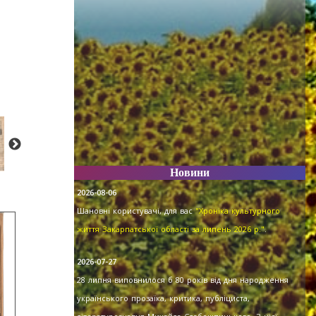
Новини
2026-08-06
Шановні користувачі, для вас
"Хроніка культурного
життя Закарпатської області за липень 2026 р."
.
2026-07-27
28 липня виповнилося б 80 років від дня народження
українського прозаїка, критика, публіциста,