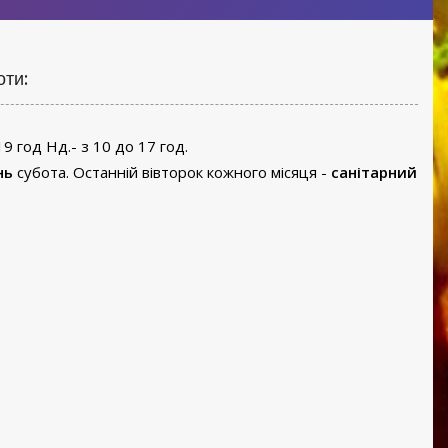
оти:
19 год Нд.- з 10 до 17 год.
нь
субота. Останній вівторок кожного місяця -
санітарний