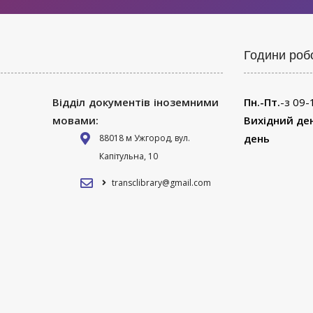
Години роб
Відділ документів іноземними
Пн.-Пт.
-з 09-
мовами:
Вихідний де
день
88018 м Ужгород, вул.
Капітульна, 10
transclibrary@gmail.com