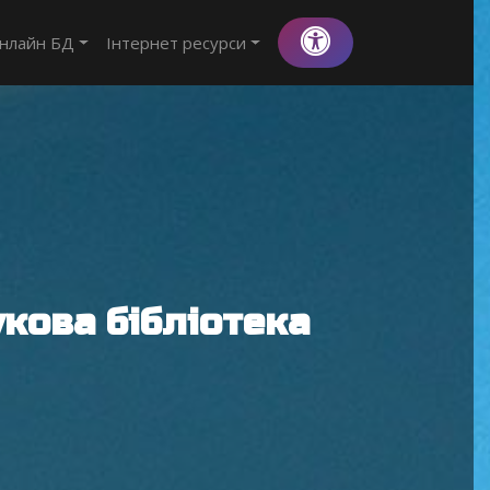
нлайн БД
Інтернет ресурси
кова бібліотека