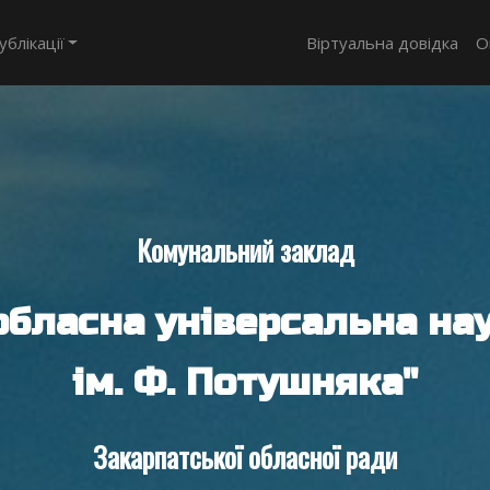
ублікації
Віртуальна довідка
О
Комунальний заклад
обласна універсальна нау
ім. Ф. Потушняка"
Закарпатської обласної ради