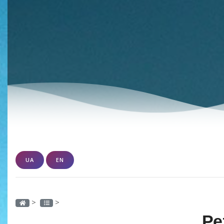
UA
EN
>
>
Ре