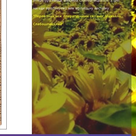
літературознавця Михайла Слабошпицького. З цієї
нагоди пропонуємо вам віртуальну виставку
"Перевізник між літературними світами: Михайло
Слабошпицький".