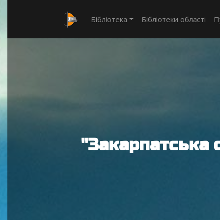
Бібліотека
Бібліотеки області
П
"Закарпатська 