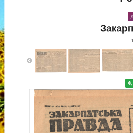
Д
Закарп