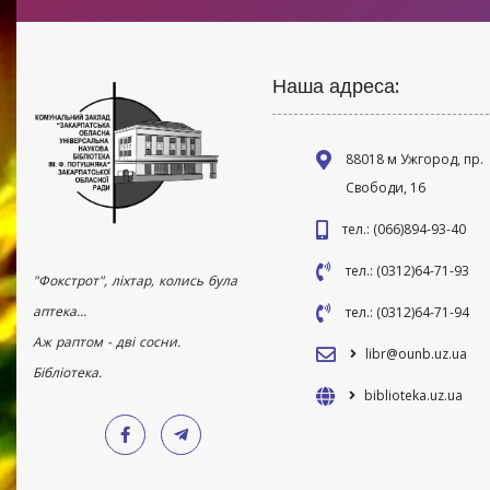
Наша адреса:
88018 м Ужгород, пр.
Свободи, 16
тел.: (066)894-93-40
тел.: (0312)64-71-93
"Фокстрот", ліхтар, колись була
аптека...
тел.: (0312)64-71-94
Аж раптом - дві сосни.
libr@ounb.uz.ua
Бібліотека.
biblioteka.uz.ua