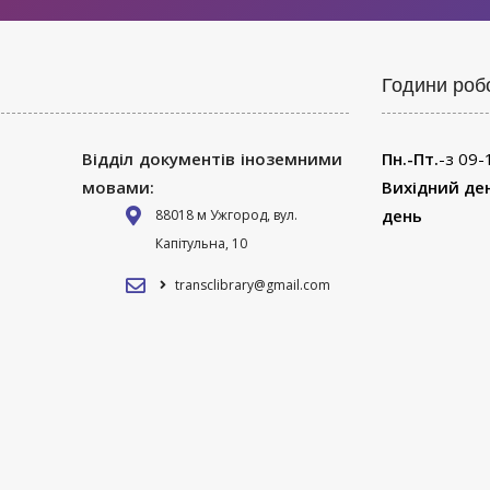
Години роб
Відділ документів іноземними
Пн.-Пт.
-з 09-
мовами:
Вихідний де
день
88018 м Ужгород, вул.
Капітульна, 10
transclibrary@gmail.com