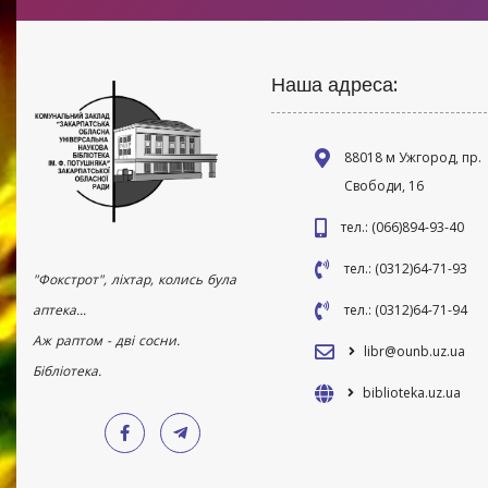
Наша адреса:
88018 м Ужгород, пр.
Свободи, 16
тел.: (066)894-93-40
тел.: (0312)64-71-93
"Фокстрот", ліхтар, колись була
аптека...
тел.: (0312)64-71-94
Аж раптом - дві сосни.
libr@ounb.uz.ua
Бібліотека.
biblioteka.uz.ua