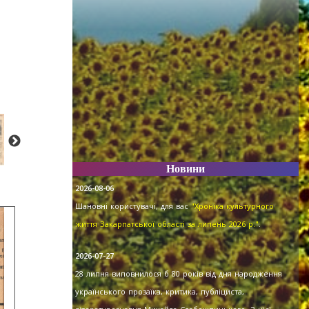
Новини
2026-08-06
Шановні користувачі, для вас
"Хроніка культурного
життя Закарпатської області за липень 2026 р."
.
2026-07-27
28 липня виповнилося б 80 років від дня народження
українського прозаїка, критика, публіциста,