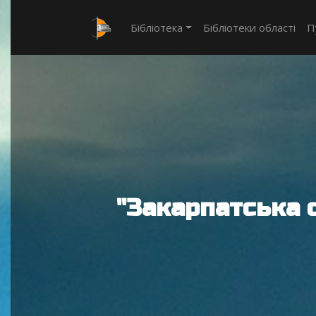
Бібліотека
Бібліотеки області
П
"Закарпатська 