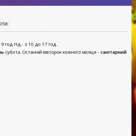
оти:
19 год Нд.- з 10 до 17 год.
нь
субота. Останній вівторок кожного місяця -
санітарний