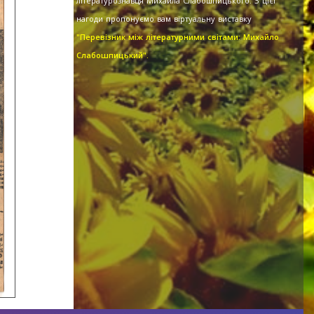
літературознавця Михайла Слабошпицького. З цієї
нагоди пропонуємо вам віртуальну виставку
"Перевізник між літературними світами: Михайло
Слабошпицький".