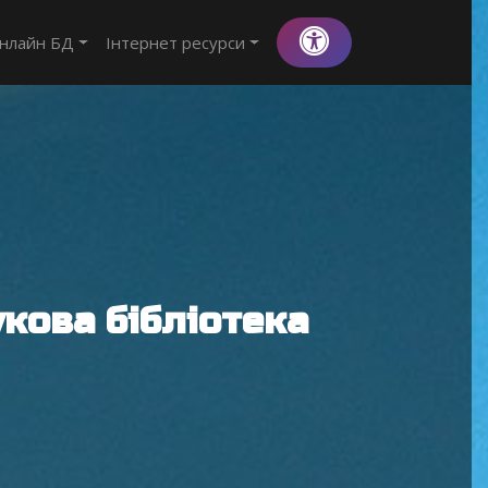
нлайн БД
Інтернет ресурси
кова бібліотека