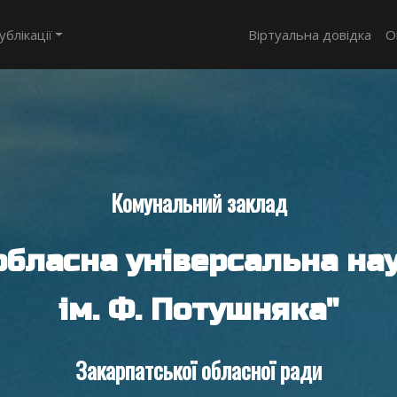
ублікації
Віртуальна довідка
О
Комунальний заклад
обласна універсальна нау
ім. Ф. Потушняка"
Закарпатської обласної ради