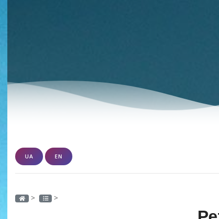
UA
EN
>
>
Ре