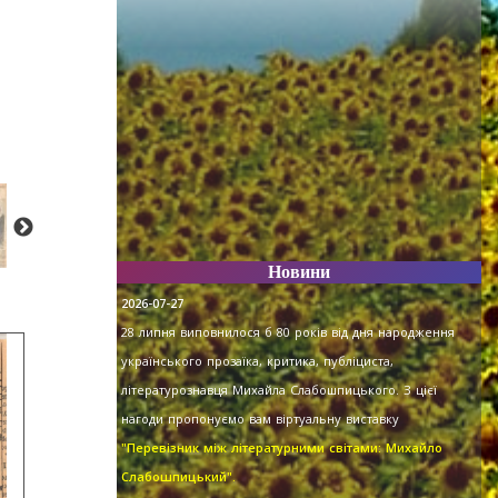
Новини
2026-07-27
28 липня виповнилося б 80 років від дня народження
українського прозаїка, критика, публіциста,
літературознавця Михайла Слабошпицького. З цієї
нагоди пропонуємо вам віртуальну виставку
"Перевізник між літературними світами: Михайло
Слабошпицький".