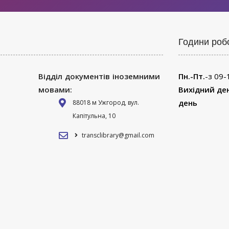
Години роб
Відділ документів іноземними
Пн.-Пт.
-з 09-
мовами:
Вихідний де
день
88018 м Ужгород, вул.
Капітульна, 10
transclibrary@gmail.com