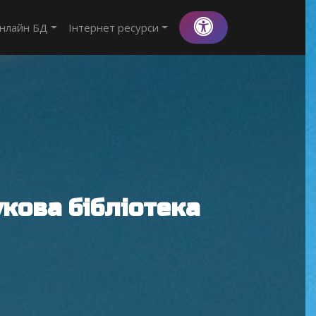
нлайн БД
Інтернет ресурси
кова бібліотека