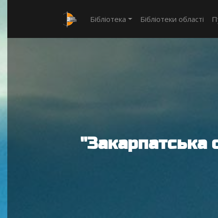
Бібліотека
Бібліотеки області
П
"Закарпатська 