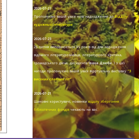
2026-07-27
Пропонуємо вашій увазі нові надходження до
Відділу
художньої літератури
.
2026-07-23
26 липня виповнюється 95 років від дня народження
відомого літературознавця, літературного критика,
громадського діяча, дисидента
Івана Дзюби
. І з цієї
нагоди пропонуємо вашій увазі вірртуальну виставку
"З
високих славних літ".
2026-07-21
Шановні користувачі, новинки
відділу зберігання
бібліотечних фондів
чекають на вас.