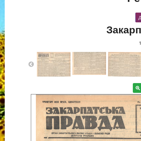
Д
Закарп