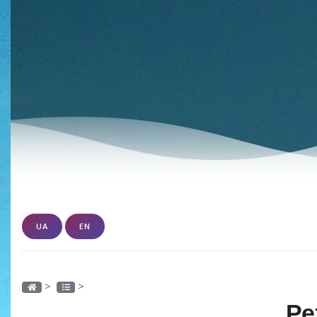
UA
EN
>
>
Ре