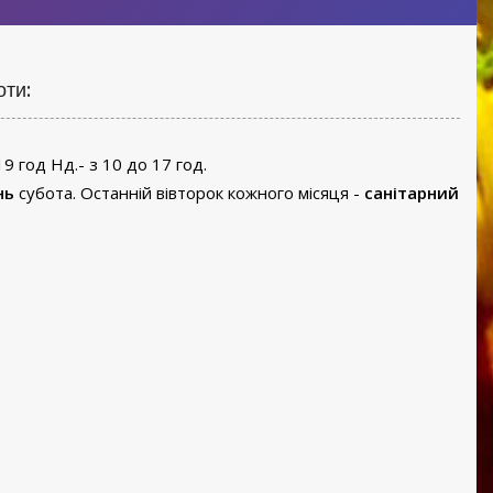
оти:
19 год Нд.- з 10 до 17 год.
нь
субота. Останній вівторок кожного місяця -
санітарний