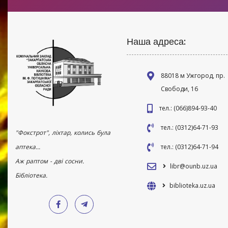
Наша адреса:
88018 м Ужгород, пр.
Свободи, 16
тел.: (066)894-93-40
тел.: (0312)64-71-93
"Фокстрот", ліхтар, колись була
аптека...
тел.: (0312)64-71-94
Аж раптом - дві сосни.
libr@ounb.uz.ua
Бібліотека.
biblioteka.uz.ua