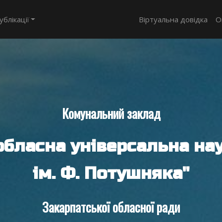
ублікації
Віртуальна довідка
О
Комунальний заклад
обласна універсальна нау
ім. Ф. Потушняка"
Закарпатської обласної ради