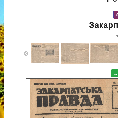
Д
Закарп