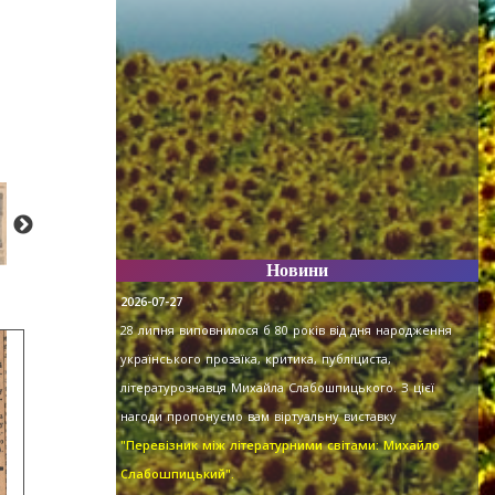
Новини
2026-07-27
28 липня виповнилося б 80 років від дня народження
українського прозаїка, критика, публіциста,
літературознавця Михайла Слабошпицького. З цієї
нагоди пропонуємо вам віртуальну виставку
"Перевізник між літературними світами: Михайло
Слабошпицький".