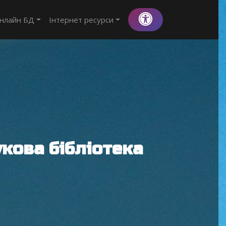
нлайн БД
Інтернет ресурси
кова бібліотека