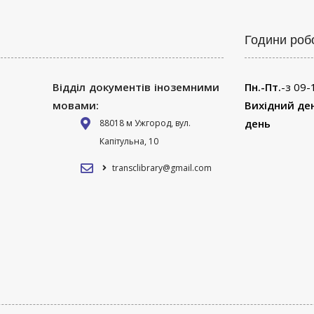
Години роб
Відділ документів іноземними
Пн.-Пт.
-з 09-
мовами:
Вихідний де
день
88018 м Ужгород, вул.
Капітульна, 10
transclibrary@gmail.com