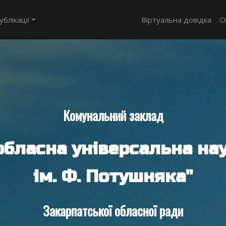
ублікації
Віртуальна довідка
О
Комунальний заклад
обласна універсальна нау
ім. Ф. Потушняка"
Закарпатської обласної ради