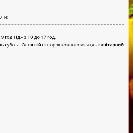
оти:
19 год Нд.- з 10 до 17 год.
нь
субота. Останній вівторок кожного місяця -
санітарний