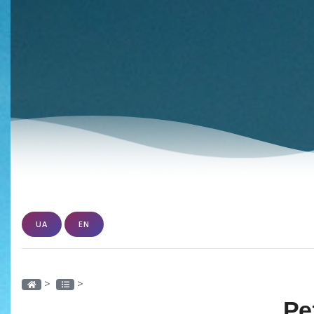
UA
EN
>
>
Ре