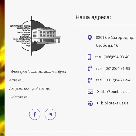
Наша адреса:
88018 м Ужгород, пр.
Свободи, 16
тел.: (066)894-93-40
тел.: (0312)64-71-93
"Фокстрот", ліхтар, колись була
аптека...
тел.: (0312)64-71-94
Аж раптом - дві сосни.
libr@ounb.uz.ua
Бібліотека.
biblioteka.uz.ua