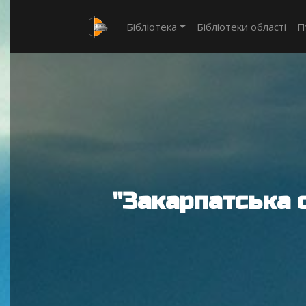
Бібліотека
Бібліотеки області
П
"Закарпатська 