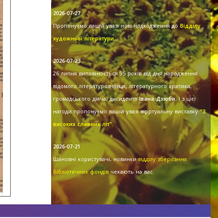
2026-07-27
Пропонуємо вашій увазі нові надходження до
Відділу
художньої літератури
.
2026-07-23
26 липня виповнюється 95 років від дня народження
відомого літературознавця, літературного критика,
громадського діяча, дисидента
Івана Дзюби
. І з цієї
нагоди пропонуємо вашій увазі вірртуальну виставку
"З
високих славних літ".
2026-07-21
Шановні користувачі, новинки
відділу зберігання
бібліотечних фондів
чекають на вас.