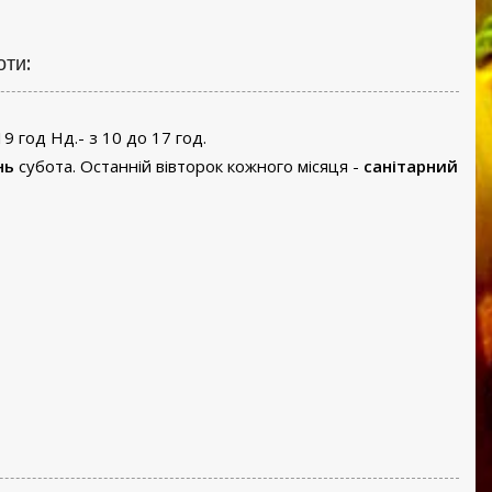
оти:
19 год Нд.- з 10 до 17 год.
нь
субота. Останній вівторок кожного місяця -
санітарний