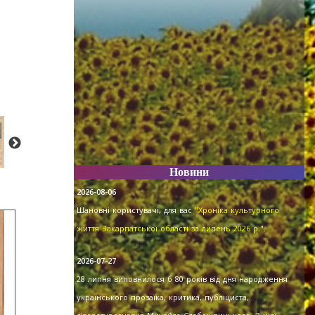
Новини
2026-08-06
Шановні користувачі, для вас
"Хроніка культурного
життя Закарпатської області за липень 2026 р."
.
2026-07-27
28 липня виповнилося б 80 років від дня народження
українського прозаїка, критика, публіциста,