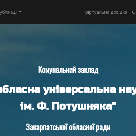
ублікації
Віртуальна довідка
О
Комунальний заклад
обласна універсальна нау
ім. Ф. Потушняка"
Закарпатської обласної ради