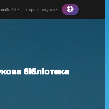
нлайн БД
Інтернет ресурси
кова бібліотека