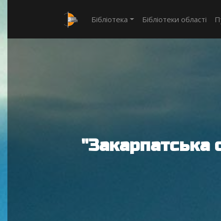
Бібліотека
Бібліотеки області
П
"Закарпатська 