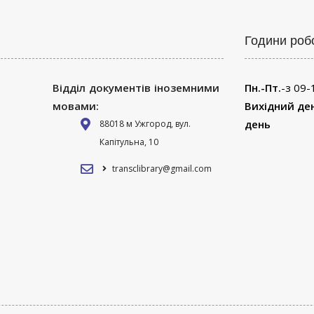
Години роб
Відділ документів іноземними
Пн.-Пт.
-з 09-
мовами:
Вихідний де
день
88018 м Ужгород, вул.
Капітульна, 10
transclibrary@gmail.com