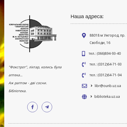
Наша адреса:
88018 м Ужгород, пр.
Свободи, 16
тел.: (066)894-93-40
тел.: (0312)64-71-93
"Фокстрот", ліхтар, колись була
аптека...
тел.: (0312)64-71-94
Аж раптом - дві сосни.
libr@ounb.uz.ua
Бібліотека.
biblioteka.uz.ua