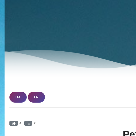
UA
EN
>
>
Ре