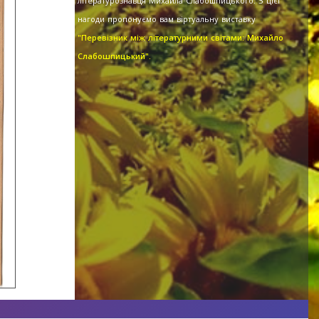
літературознавця Михайла Слабошпицького. З цієї
нагоди пропонуємо вам віртуальну виставку
"Перевізник між літературними світами: Михайло
Слабошпицький".