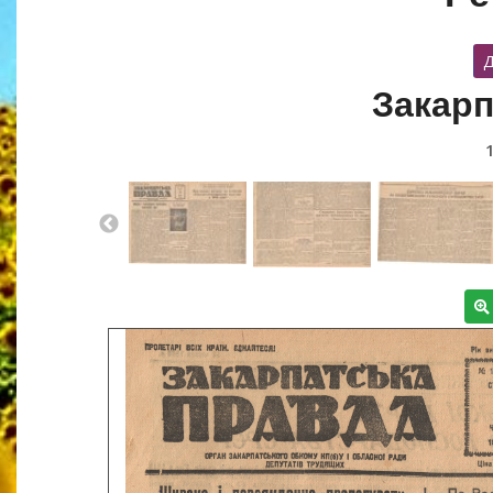
Д
Закарп