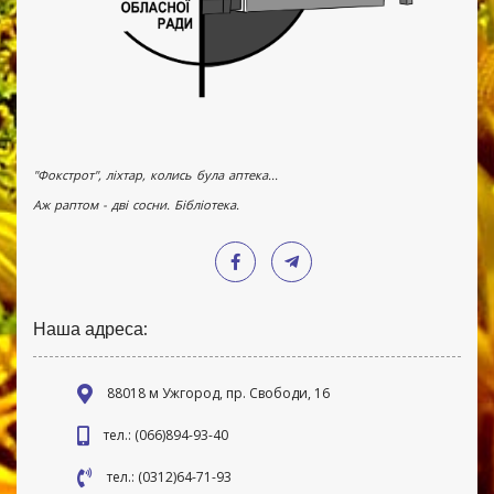
"Фокстрот", ліхтар, колись була аптека...
Аж раптом - дві сосни. Бібліотека.
Наша адреса:
88018 м Ужгород, пр. Свободи, 16
тел.: (066)894-93-40
тел.: (0312)64-71-93