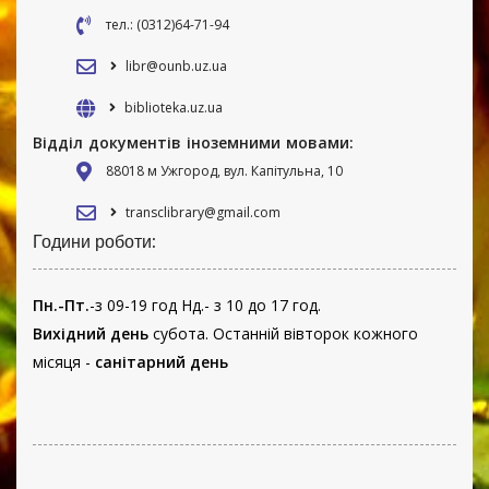
тел.: (0312)64-71-94
libr@ounb.uz.ua
biblioteka.uz.ua
Відділ документів іноземними мовами:
88018 м Ужгород, вул. Капітульна, 10
transclibrary@gmail.com
Години роботи:
Пн.-Пт.
-з 09-19 год Нд.- з 10 до 17 год.
Вихідний день
субота. Останній вівторок кожного
місяця -
санітарний день