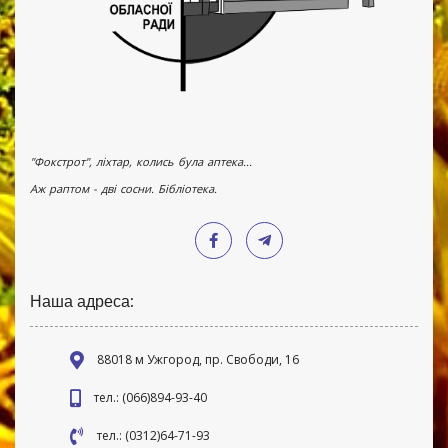
"Фокстрот", ліхтар, колись була аптека...
Аж раптом - дві сосни. Бібліотека.
Наша адреса:
88018 м Ужгород, пр. Свободи, 16
тел.: (066)894-93-40
тел.: (0312)64-71-93