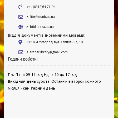
тел.: (0312)64-71-94
libr@ounb.uz.ua
biblioteka.uz.ua
Відділ документів іноземними мовами:
88018 м Ужгород, вул. Капітульна, 10
transclibrary@gmail.com
Години роботи:
Пн.-Пт.
-з 09-19 год Нд.- з 10 до 17 год.
Вихідний день
субота. Останній вівторок кожного
місяця -
санітарний день