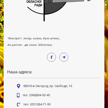
"Фокстрот", ліхтар, колись була аптека...
Аж раптом - дві сосни. Бібліотека.
Наша адреса:
88018 м Ужгород, пр. Свободи, 16
тел.: (066)894-93-40
тел.: (0312)64-71-93