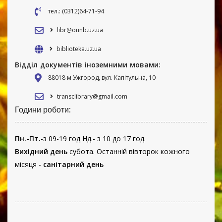
тел.: (0312)64-71-94
libr@ounb.uz.ua
biblioteka.uz.ua
Відділ документів іноземними мовами:
88018 м Ужгород, вул. Капітульна, 10
transclibrary@gmail.com
Години роботи:
Пн.-Пт.
-з 09-19 год Нд.- з 10 до 17 год.
Вихідний день
субота. Останній вівторок кожного
місяця -
санітарний день