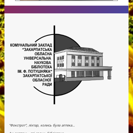
"Фокстрот", ліхтар, колись була аптека...