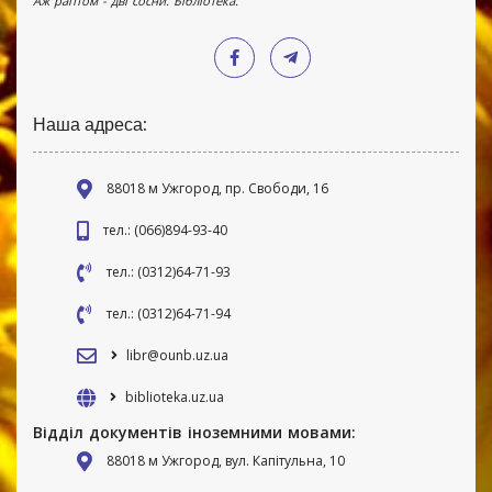
Аж раптом - дві сосни. Бібліотека.
Наша адреса:
88018 м Ужгород, пр. Свободи, 16
тел.: (066)894-93-40
тел.: (0312)64-71-93
тел.: (0312)64-71-94
libr@ounb.uz.ua
biblioteka.uz.ua
Відділ документів іноземними мовами:
88018 м Ужгород, вул. Капітульна, 10