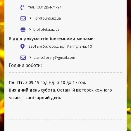
тел.: (0312)64-71-94
libr@ounb.uz.ua
biblioteka.uz.ua
Відділ документів іноземними мовами:
88018 м Ужгород, вул. Капітульна, 10
transclibrary@gmail.com
Години роботи:
Пн.-Пт.
-з 09-19 год Нд.- з 10 до 17 год.
Вихідний день
субота. Останній вівторок кожного
місяця -
санітарний день