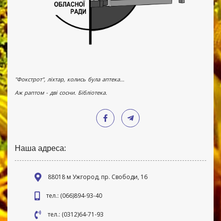
"Фокстрот", ліхтар, колись була аптека...
Аж раптом - дві сосни. Бібліотека.
Наша адреса:
88018 м Ужгород, пр. Свободи, 16
тел.: (066)894-93-40
тел.: (0312)64-71-93