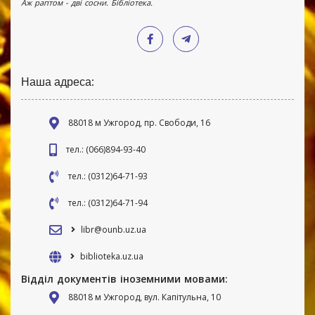
Аж раптом - дві сосни. Бібліотека.
Наша адреса:
88018 м Ужгород, пр. Свободи, 16
тел.: (066)894-93-40
тел.: (0312)64-71-93
тел.: (0312)64-71-94
libr@ounb.uz.ua
biblioteka.uz.ua
Відділ документів іноземними мовами:
88018 м Ужгород, вул. Капітульна, 10