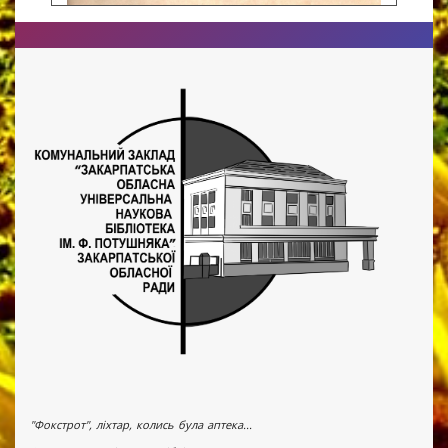
"Фокстрот", ліхтар, колись була аптека...