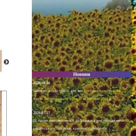
Новини
2026-08-06
Шановні користувачі, для вас
"Хроніка культурного
життя Закарпатської області за липень 2026 р."
.
2026-07-27
28 липня виповнилося б 80 років від дня народження
українського прозаїка, критика, публіциста,