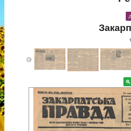
Д
Закарп