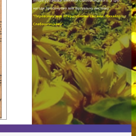
літературознавця Михайла Слабошпицького. З цієї
нагоди пропонуємо вам віртуальну виставку
"Перевізник між літературними світами: Михайло
Слабошпицький".