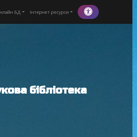
нлайн БД
Інтернет ресурси
кова бібліотека