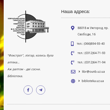
Наша адреса:
88018 м Ужгород, пр.
Свободи, 16
тел.: (066)894-93-40
тел.: (0312)64-71-93
"Фокстрот", ліхтар, колись була
аптека...
тел.: (0312)64-71-94
Аж раптом - дві сосни.
libr@ounb.uz.ua
Бібліотека.
biblioteka.uz.ua