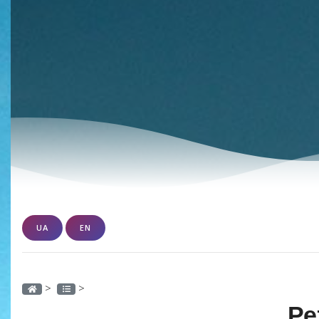
UA
EN
>
>
Ре