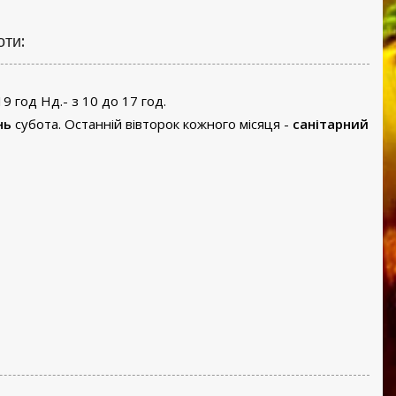
оти:
19 год Нд.- з 10 до 17 год.
нь
субота. Останній вівторок кожного місяця -
санітарний