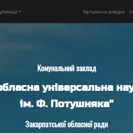
ублікації
Віртуальна довідка
О
Комунальний заклад
обласна універсальна нау
ім. Ф. Потушняка"
Закарпатської обласної ради