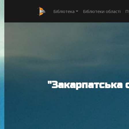
Бібліотека
Бібліотеки області
П
"Закарпатська 