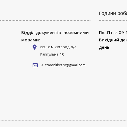
Години роб
Відділ документів іноземними
Пн.-Пт.
-з 09-
мовами:
Вихідний де
день
88018 м Ужгород, вул.
Капітульна, 10
transclibrary@gmail.com