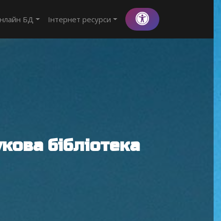
нлайн БД
Інтернет ресурси
кова бібліотека