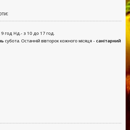
оти:
19 год Нд.- з 10 до 17 год.
нь
субота. Останній вівторок кожного місяця -
санітарний