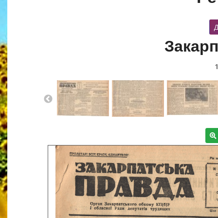
Д
Закарп