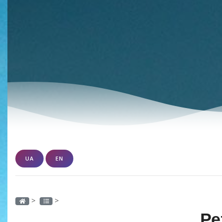
UA
EN
>
>
Ре