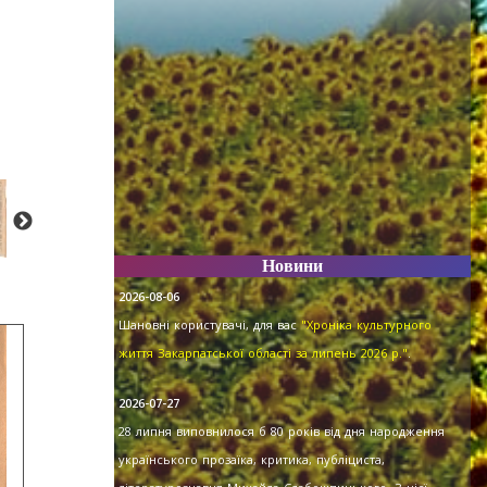
Новини
2026-08-06
Шановні користувачі, для вас
"Хроніка культурного
життя Закарпатської області за липень 2026 р."
.
2026-07-27
28 липня виповнилося б 80 років від дня народження
українського прозаїка, критика, публіциста,