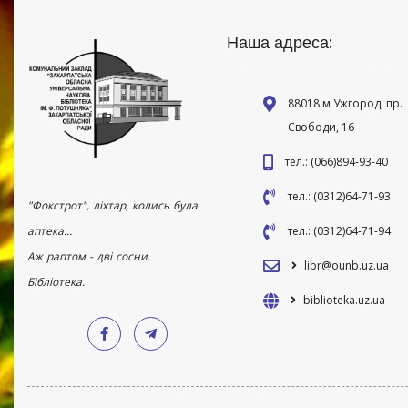
Наша адреса:
88018 м Ужгород, пр.
Свободи, 16
тел.: (066)894-93-40
тел.: (0312)64-71-93
"Фокстрот", ліхтар, колись була
аптека...
тел.: (0312)64-71-94
Аж раптом - дві сосни.
libr@ounb.uz.ua
Бібліотека.
biblioteka.uz.ua