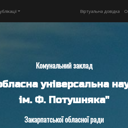
ублікації
Віртуальна довідка
О
Комунальний заклад
обласна універсальна нау
ім. Ф. Потушняка"
Закарпатської обласної ради