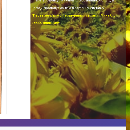
літературознавця Михайла Слабошпицького. З цієї
нагоди пропонуємо вам віртуальну виставку
"Перевізник між літературними світами: Михайло
Слабошпицький".