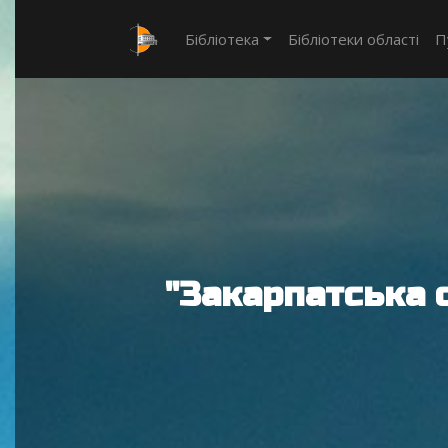
Бібліотека
Бібліотеки області
П
"Закарпатська 