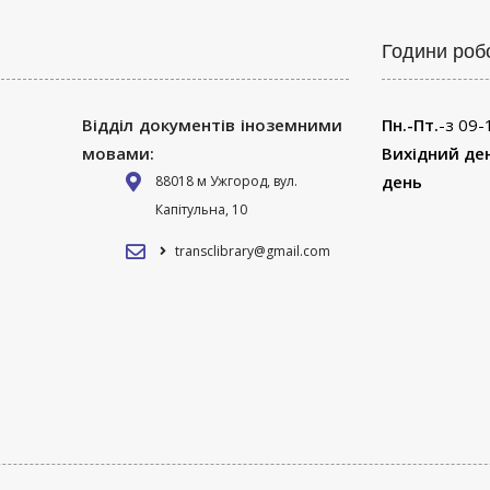
Години роб
Відділ документів іноземними
Пн.-Пт.
-з 09-
мовами:
Вихідний де
день
88018 м Ужгород, вул.
Капітульна, 10
transclibrary@gmail.com