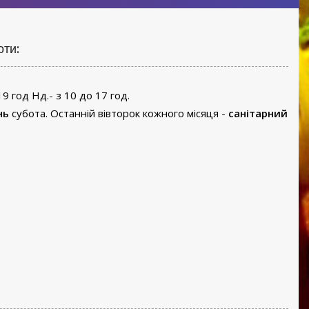
оти:
19 год Нд.- з 10 до 17 год.
нь
субота. Останній вівторок кожного місяця -
санітарний