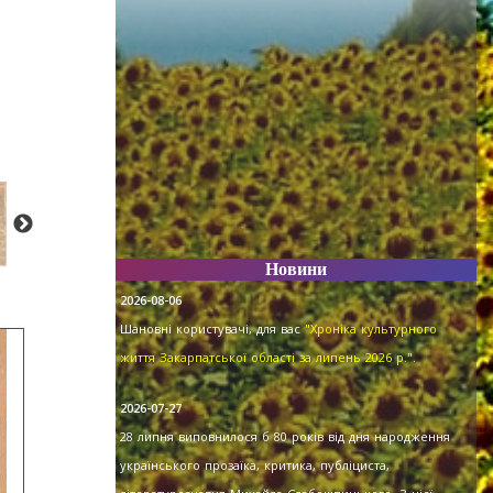
Новини
2026-08-06
Шановні користувачі, для вас
"Хроніка культурного
життя Закарпатської області за липень 2026 р."
.
2026-07-27
28 липня виповнилося б 80 років від дня народження
українського прозаїка, критика, публіциста,