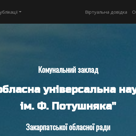
ублікації
Віртуальна довідка
О
Комунальний заклад
обласна універсальна нау
ім. Ф. Потушняка"
Закарпатської обласної ради