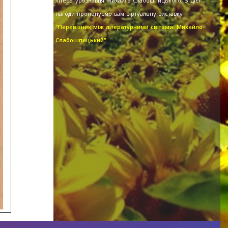
літературознавця Михайла Слабошпицького. З цієї
нагоди пропонуємо вам віртуальну виставку
"Перевізник між літературними світами: Михайло
Слабошпицький".