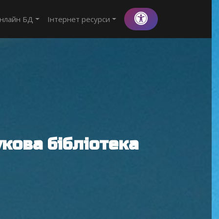
нлайн БД
Інтернет ресурси
кова бібліотека