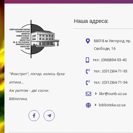
Наша адреса:
88018 м Ужгород, пр.
Свободи, 16
тел.: (066)894-93-40
тел.: (0312)64-71-93
"Фокстрот", ліхтар, колись була
аптека...
тел.: (0312)64-71-94
Аж раптом - дві сосни.
libr@ounb.uz.ua
Бібліотека.
biblioteka.uz.ua