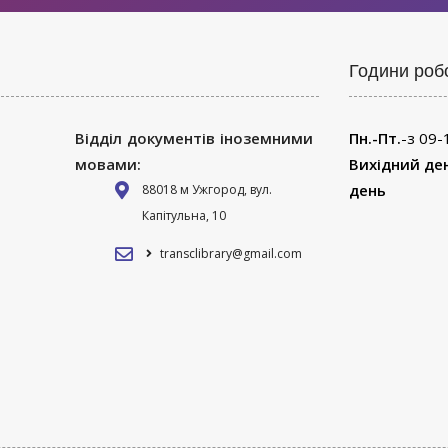
Години роб
Відділ документів іноземними
Пн.-Пт.
-з 09-
мовами:
Вихідний де
день
88018 м Ужгород, вул.
Капітульна, 10
transclibrary@gmail.com