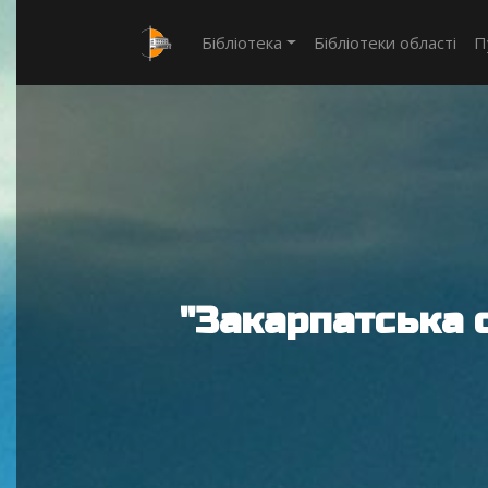
Бібліотека
Бібліотеки області
П
"Закарпатська 