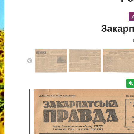
Д
Закарп