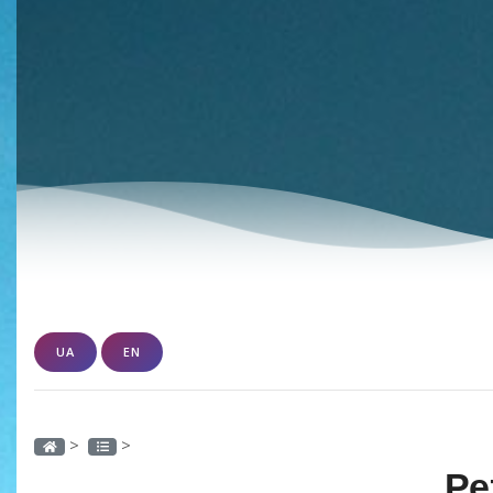
UA
EN
>
>
Ре