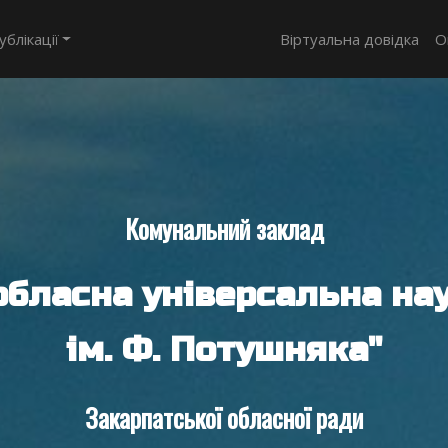
ублікації
Віртуальна довідка
О
Комунальний заклад
обласна універсальна нау
ім. Ф. Потушняка"
Закарпатської обласної ради