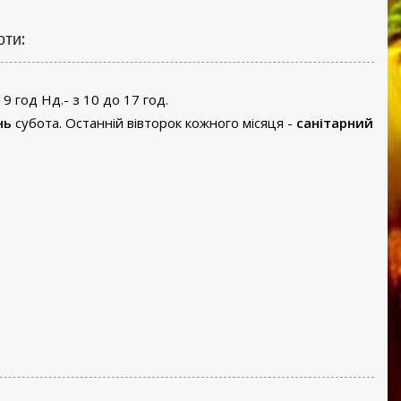
оти:
19 год Нд.- з 10 до 17 год.
нь
субота. Останній вівторок кожного місяця -
санітарний