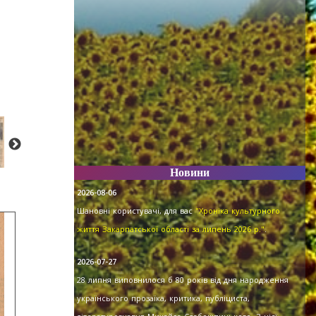
Новини
2026-08-06
Шановні користувачі, для вас
"Хроніка культурного
життя Закарпатської області за липень 2026 р."
.
2026-07-27
28 липня виповнилося б 80 років від дня народження
українського прозаїка, критика, публіциста,