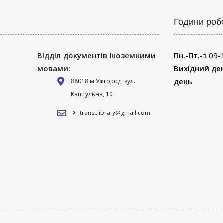
Години роб
Відділ документів іноземними
Пн.-Пт.
-з 09-
мовами:
Вихідний де
день
88018 м Ужгород, вул.
Капітульна, 10
transclibrary@gmail.com