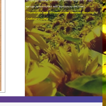
літературознавця Михайла Слабошпицького. З цієї
нагоди пропонуємо вам віртуальну виставку
"Перевізник між літературними світами: Михайло
Слабошпицький".