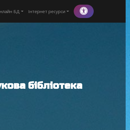
нлайн БД
Інтернет ресурси
кова бібліотека