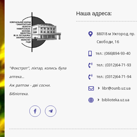
Наша адреса:
88018 м Ужгород, пр.
Свободи, 16
тел.: (066)894-93-40
тел.: (0312)64-71-93
"Фокстрот", ліхтар, колись була
аптека...
тел.: (0312)64-71-94
Аж раптом - дві сосни.
libr@ounb.uz.ua
Бібліотека.
biblioteka.uz.ua