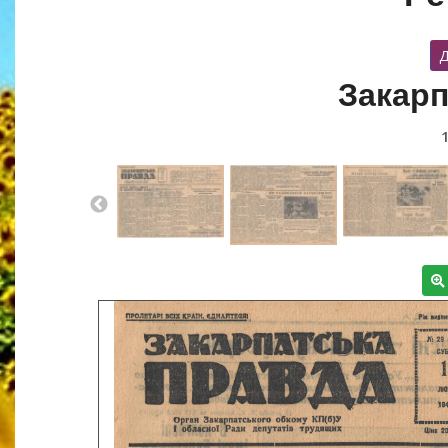
Д
Закарп