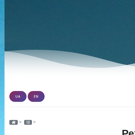
UA
EN
>
>
Ре