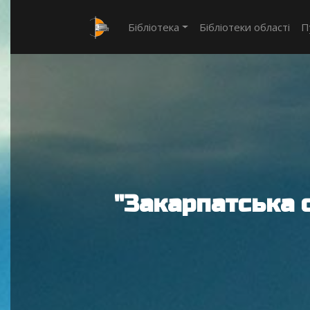
Бібліотека
Бібліотеки області
П
"Закарпатська 