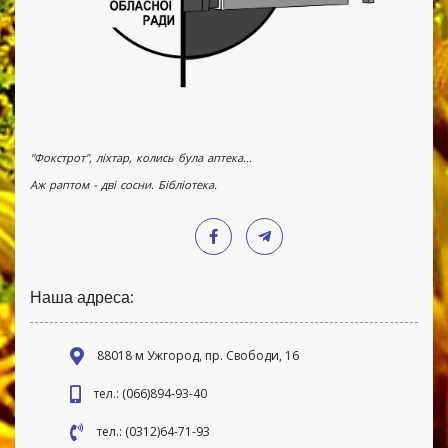
"Фокстрот", ліхтар, колись була аптека...
Аж раптом - дві сосни. Бібліотека.
Наша адреса:
88018 м Ужгород, пр. Свободи, 16
тел.: (066)894-93-40
тел.: (0312)64-71-93