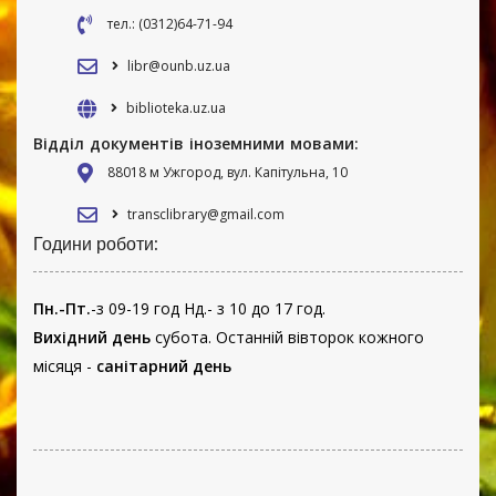
тел.: (0312)64-71-94
libr@ounb.uz.ua
biblioteka.uz.ua
Відділ документів іноземними мовами:
88018 м Ужгород, вул. Капітульна, 10
transclibrary@gmail.com
Години роботи:
Пн.-Пт.
-з 09-19 год Нд.- з 10 до 17 год.
Вихідний день
субота. Останній вівторок кожного
місяця -
санітарний день