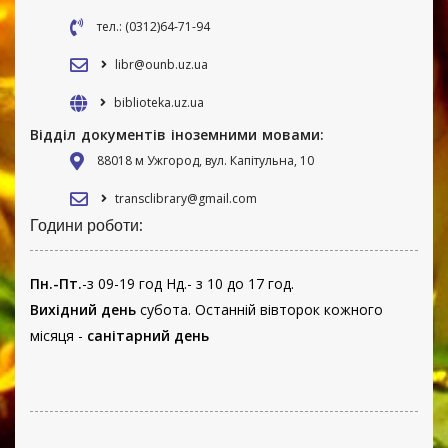
тел.: (0312)64-71-94
libr@ounb.uz.ua
biblioteka.uz.ua
Відділ документів іноземними мовами:
88018 м Ужгород, вул. Капітульна, 10
transclibrary@gmail.com
Години роботи:
Пн.-Пт.
-з 09-19 год Нд.- з 10 до 17 год.
Вихідний день
субота. Останній вівторок кожного
місяця -
санітарний день