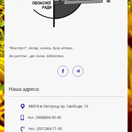
"Фокстрот", ліхтар, колись була аптека...
Аж раптом - дві сосни. Бібліотека.
Наша адреса:
88018 м Ужгород, пр. Свободи, 16
тел.: (066)894-93-40
тел.: (0312)64-71-93