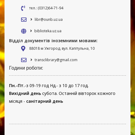
тел.: (0312)64-71-94
libr@ounb.uz.ua
biblioteka.uz.ua
Відділ документів іноземними мовами:
88018 м Ужгород, вул. Капітульна, 10
transclibrary@gmail.com
Години роботи:
Пн.-Пт.
-з 09-19 год Нд.- з 10 до 17 год.
Вихідний день
субота. Останній вівторок кожного
місяця -
санітарний день