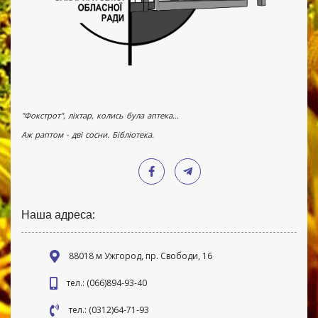
"Фокстрот", ліхтар, колись була аптека...
Аж раптом - дві сосни. Бібліотека.
Наша адреса:
88018 м Ужгород, пр. Свободи, 16
тел.: (066)894-93-40
тел.: (0312)64-71-93