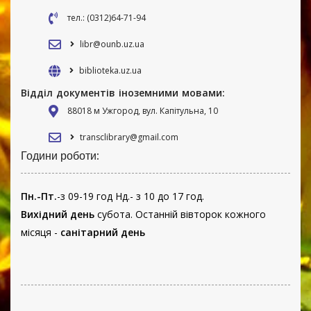
тел.: (0312)64-71-94
libr@ounb.uz.ua
biblioteka.uz.ua
Відділ документів іноземними мовами:
88018 м Ужгород, вул. Капітульна, 10
transclibrary@gmail.com
Години роботи:
Пн.-Пт.
-з 09-19 год Нд.- з 10 до 17 год.
Вихідний день
субота. Останній вівторок кожного
місяця -
санітарний день