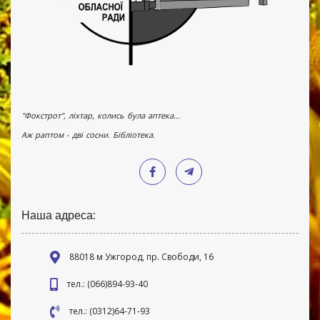
"Фокстрот", ліхтар, колись була аптека...
Аж раптом - дві сосни. Бібліотека.
Наша адреса:
88018 м Ужгород, пр. Свободи, 16
тел.: (066)894-93-40
тел.: (0312)64-71-93