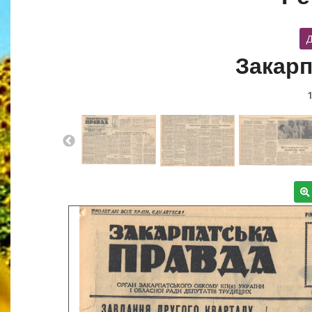
Д
Закарп