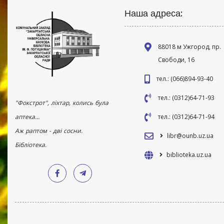
Наша адреса:
88018 м Ужгород, пр.
Свободи, 16
тел.: (066)894-93-40
тел.: (0312)64-71-93
"Фокстрот", ліхтар, колись була
аптека...
тел.: (0312)64-71-94
Аж раптом - дві сосни.
libr@ounb.uz.ua
Бібліотека.
biblioteka.uz.ua