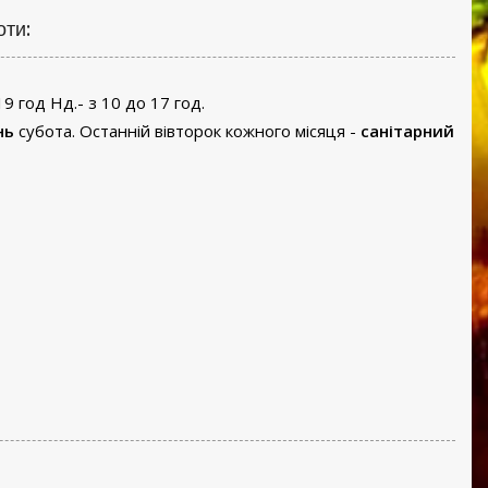
оти:
19 год Нд.- з 10 до 17 год.
нь
субота. Останній вівторок кожного місяця -
санітарний