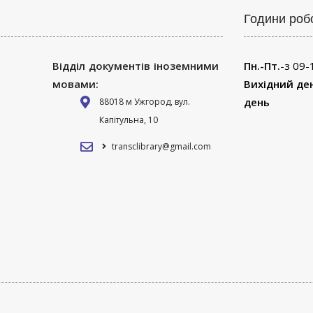
Години роб
Відділ документів іноземними
Пн.-Пт.
-з 09-
мовами:
Вихідний де
день
88018 м Ужгород, вул.
Капітульна, 10
transclibrary@gmail.com