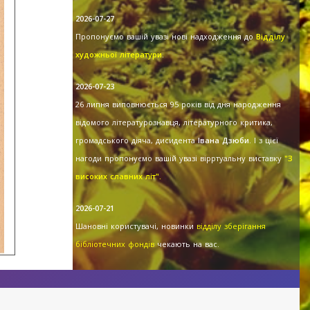
2026-07-27
Пропонуємо вашій увазі нові надходження до
Відділу
художньої літератури
.
2026-07-23
26 липня виповнюється 95 років від дня народження
відомого літературознавця, літературного критика,
громадського діяча, дисидента
Івана Дзюби
. І з цієї
нагоди пропонуємо вашій увазі вірртуальну виставку
"З
високих славних літ".
2026-07-21
Шановні користувачі, новинки
відділу зберігання
бібліотечних фондів
чекають на вас.