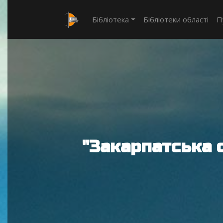
Бібліотека
Бібліотеки області
П
"Закарпатська 