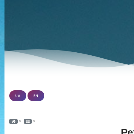
UA
EN
>
>
Ре