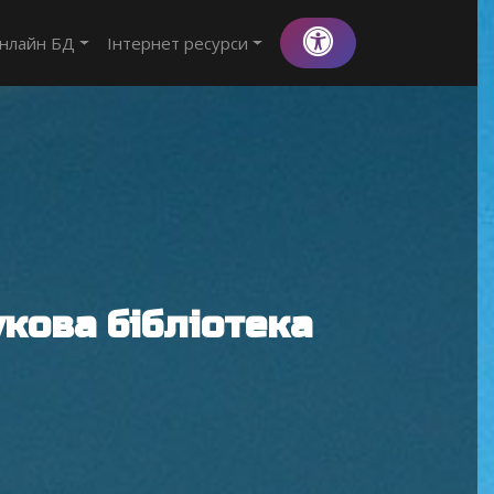
нлайн БД
Інтернет ресурси
кова бібліотека