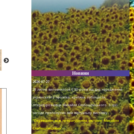
Новини
2026-07-27
28 липня виповнилося б 80 років від дня народження
українського прозаїка, критика, публіциста,
літературознавця Михайла Слабошпицького. З цієї
нагоди пропонуємо вам віртуальну виставку
"Перевізник між літературними світами: Михайло
Слабошпицький".