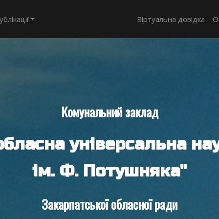
ублікації
Віртуальна довідка
О
Комунальний заклад
обласна універсальна нау
ім. Ф. Потушняка"
Закарпатської обласної ради