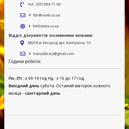
тел.: (0312)64-71-94
libr@ounb.uz.ua
biblioteka.uz.ua
Відділ документів іноземними мовами:
88018 м Ужгород, вул. Капітульна, 10
transclibrary@gmail.com
Години роботи:
Пн.-Пт.
-з 09-19 год Нд.- з 10 до 17 год.
Вихідний день
субота. Останній вівторок кожного
місяця -
санітарний день