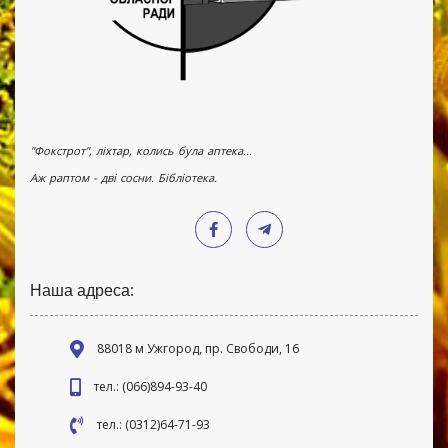
"Фокстрот", ліхтар, колись була аптека...
Аж раптом - дві сосни. Бібліотека.
Наша адреса:
88018 м Ужгород, пр. Свободи, 16
тел.: (066)894-93-40
тел.: (0312)64-71-93