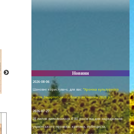
Новини
2026-08-06
Шановні користувачі, для вас
"Хроніка культурного
життя Закарпатської області за липень 2026 р."
.
2026-07-27
28 липня виповнилося б 80 років від дня народження
українського прозаїка, критика, публіциста,