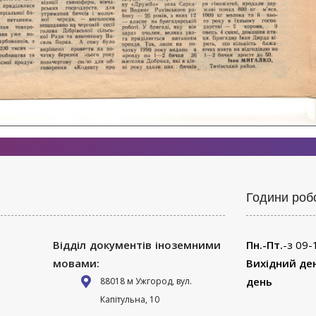
Години роб
Відділ документів іноземними
Пн.-Пт.
-з 09-
мовами:
Вихідний де
день
88018 м Ужгород, вул.
Капітульна, 10