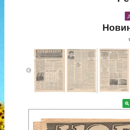
Д
Новин