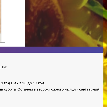
оти:
19 год Нд.- з 10 до 17 год.
нь
субота. Останній вівторок кожного місяця -
санітарний