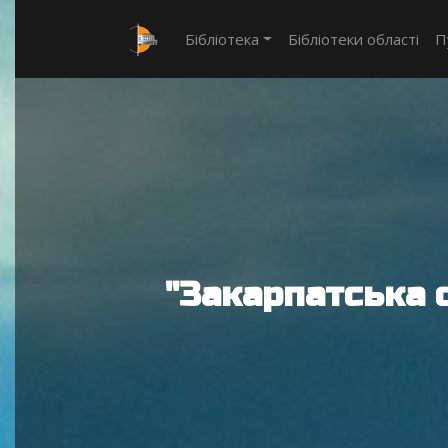
Бібліотека
Бібліотеки області
П
"Закарпатська 