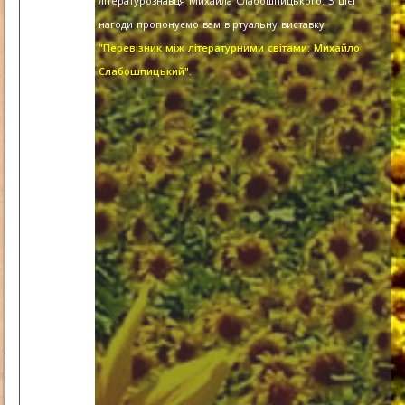
літературознавця Михайла Слабошпицького. З цієї
нагоди пропонуємо вам віртуальну виставку
"Перевізник між літературними світами: Михайло
Слабошпицький".