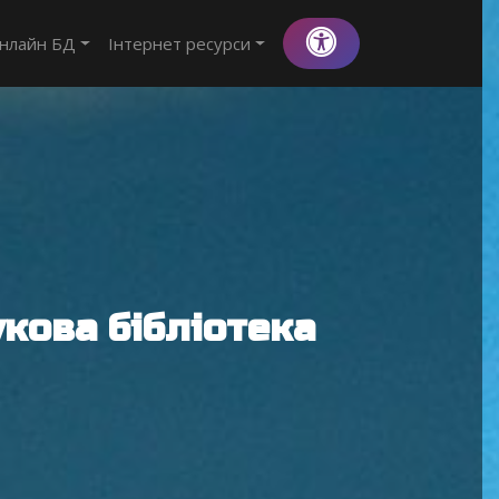
нлайн БД
Інтернет ресурси
кова бібліотека