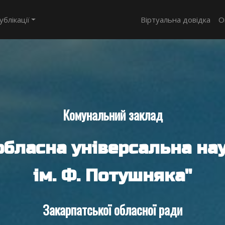
ублікації
Віртуальна довідка
О
Комунальний заклад
обласна універсальна нау
ім. Ф. Потушняка"
Закарпатської обласної ради