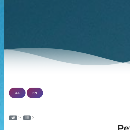
UA
EN
>
>
Ре