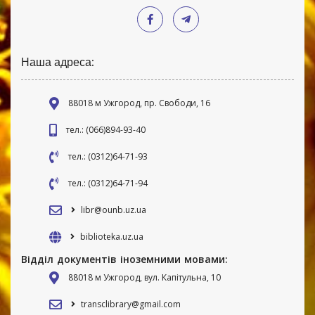
Наша адреса:
88018 м Ужгород, пр. Свободи, 16
тел.: (066)894-93-40
тел.: (0312)64-71-93
тел.: (0312)64-71-94
libr@ounb.uz.ua
biblioteka.uz.ua
Відділ документів іноземними мовами:
88018 м Ужгород, вул. Капітульна, 10
transclibrary@gmail.com