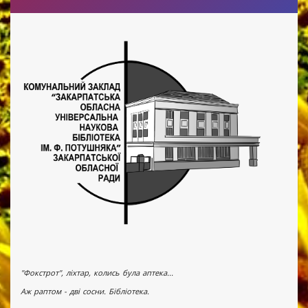
"Фокстрот", ліхтар, колись була аптека...
Аж раптом - дві сосни. Бібліотека.