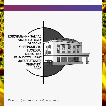
"Фокстрот", ліхтар, колись була аптека...