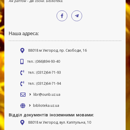
Аж раптом - дві сосни. Бібліотека.
Наша адреса:
88018 м Ужгород, пр. Свободи, 16
тел.: (066)894-93-40
тел.: (0312)64-71-93
тел.: (0312)64-71-94
libr@ounb.uz.ua
biblioteka.uz.ua
Відділ документів іноземними мовами:
88018 м Ужгород, вул. Капітульна, 10