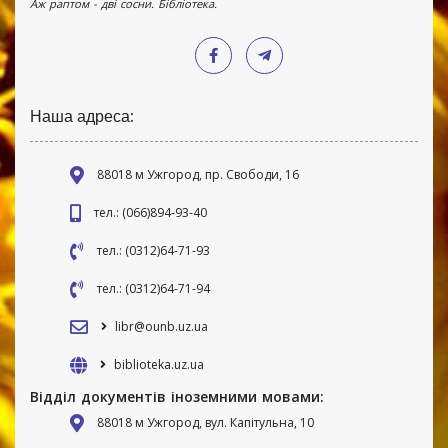
Аж раптом - дві сосни. Бібліотека.
Наша адреса:
88018 м Ужгород, пр. Свободи, 16
тел.: (066)894-93-40
тел.: (0312)64-71-93
тел.: (0312)64-71-94
libr@ounb.uz.ua
biblioteka.uz.ua
Відділ документів іноземними мовами:
88018 м Ужгород, вул. Капітульна, 10