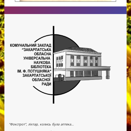
"Фокстрот", ліхтар, колись була аптека...