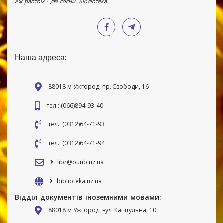
Аж раптом - дві сосни. Бібліотека.
Наша адреса:
88018 м Ужгород, пр. Свободи, 16
тел.: (066)894-93-40
тел.: (0312)64-71-93
тел.: (0312)64-71-94
libr@ounb.uz.ua
biblioteka.uz.ua
Відділ документів іноземними мовами:
88018 м Ужгород, вул. Капітульна, 10