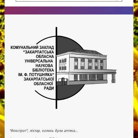
"Фокстрот", ліхтар, колись була аптека...