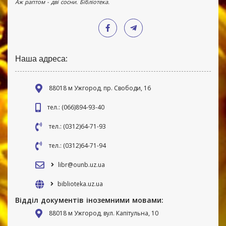
Аж раптом - дві сосни. Бібліотека.
Наша адреса:
88018 м Ужгород, пр. Свободи, 16
тел.: (066)894-93-40
тел.: (0312)64-71-93
тел.: (0312)64-71-94
libr@ounb.uz.ua
biblioteka.uz.ua
Відділ документів іноземними мовами:
88018 м Ужгород, вул. Капітульна, 10