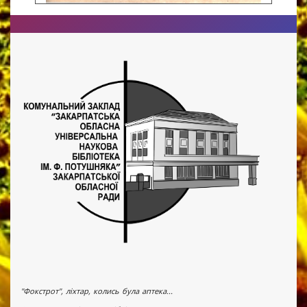
"Фокстрот", ліхтар, колись була аптека...