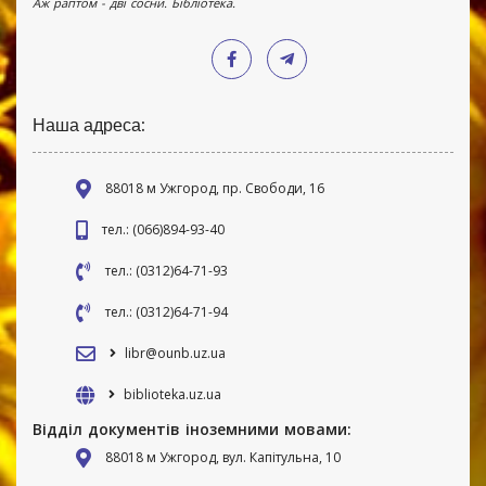
Аж раптом - дві сосни. Бібліотека.
Наша адреса:
88018 м Ужгород, пр. Свободи, 16
тел.: (066)894-93-40
тел.: (0312)64-71-93
тел.: (0312)64-71-94
libr@ounb.uz.ua
biblioteka.uz.ua
Відділ документів іноземними мовами:
88018 м Ужгород, вул. Капітульна, 10