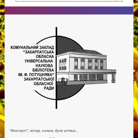
"Фокстрот", ліхтар, колись була аптека...