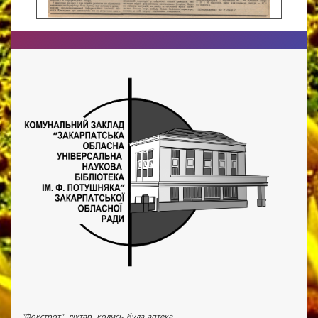
"Фокстрот", ліхтар, колись була аптека...