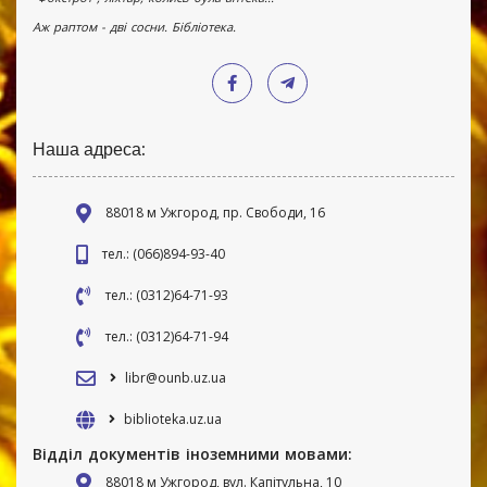
Аж раптом - дві сосни. Бібліотека.
Наша адреса:
88018 м Ужгород, пр. Свободи, 16
тел.: (066)894-93-40
тел.: (0312)64-71-93
тел.: (0312)64-71-94
libr@ounb.uz.ua
biblioteka.uz.ua
Відділ документів іноземними мовами:
88018 м Ужгород, вул. Капітульна, 10