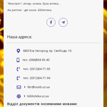
"Фокстрот", ліхтар, колись була аптека...
Аж раптом - дві сосни. Бібліотека.
Наша адреса:
88018 м Ужгород, пр. Свободи, 16
тел.: (066)894-93-40
тел.: (0312)64-71-93
тел.: (0312)64-71-94
libr@ounb.uz.ua
biblioteka.uz.ua
Відділ документів іноземними мовами: