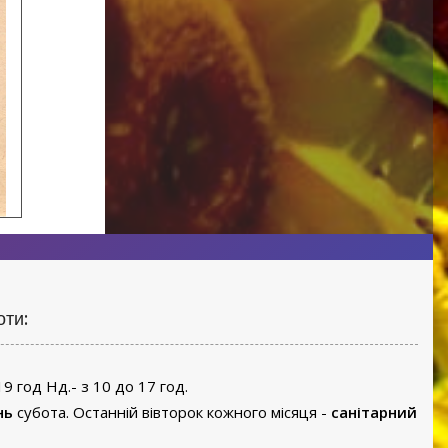
оти:
19 год Нд.- з 10 до 17 год.
нь
субота. Останній вівторок кожного місяця -
санітарний