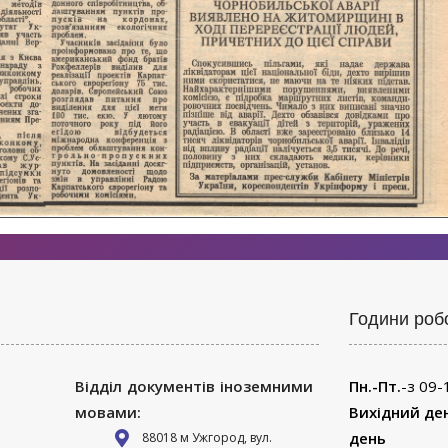
Години роб
Відділ документів іноземними
Пн.-Пт.
-з 09-
мовами:
Вихідний де
день
88018 м Ужгород, вул.