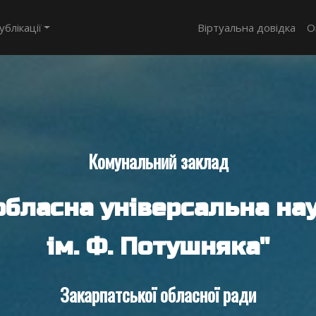
ублікації
Віртуальна довідка
О
Комунальний заклад
обласна універсальна нау
ім. Ф. Потушняка"
Закарпатської обласної ради