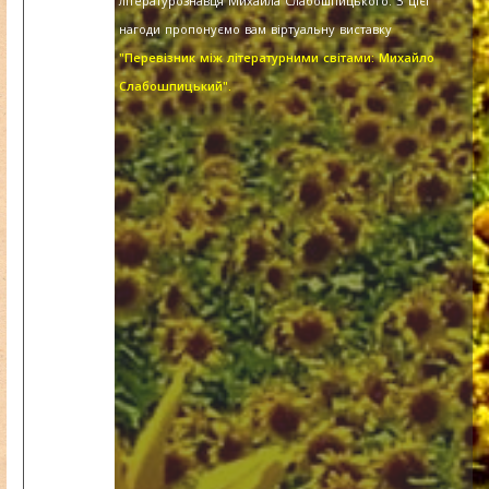
літературознавця Михайла Слабошпицького. З цієї
нагоди пропонуємо вам віртуальну виставку
"Перевізник між літературними світами: Михайло
Слабошпицький".