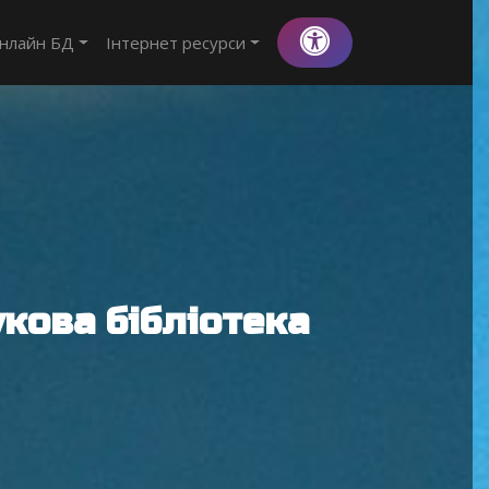
нлайн БД
Інтернет ресурси
кова бібліотека