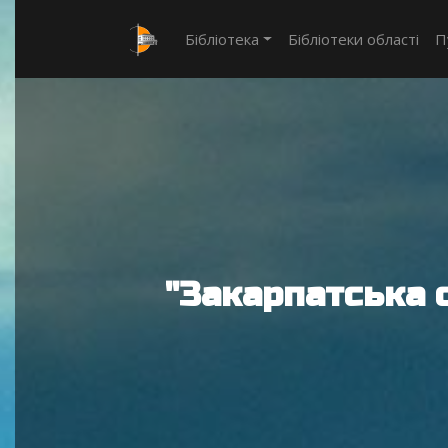
Бібліотека
Бібліотеки області
П
"Закарпатська 