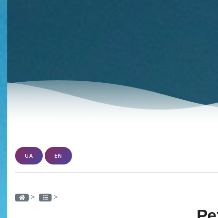
UA
EN
>
>
Ре