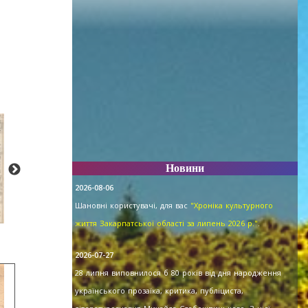
Новини
2026-08-06
Шановні користувачі, для вас
"Хроніка культурного
життя Закарпатської області за липень 2026 р."
.
2026-07-27
28 липня виповнилося б 80 років від дня народження
українського прозаїка, критика, публіциста,