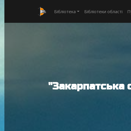
Бібліотека
Бібліотеки області
П
"Закарпатська 