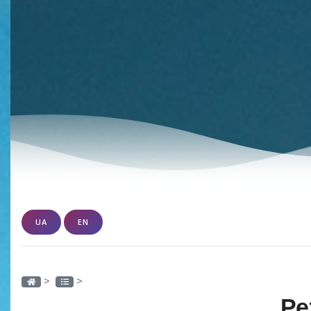
UA
EN
>
>
Ре