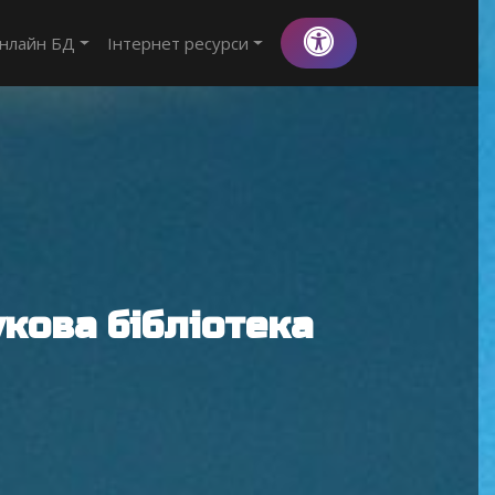
нлайн БД
Інтернет ресурси
кова бібліотека