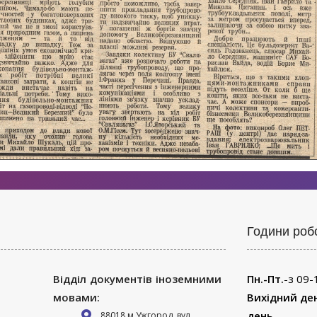
Години роб
Відділ документів іноземними
Пн.-Пт.
-з 09-
мовами:
Вихідний де
день
88018 м Ужгород, вул.