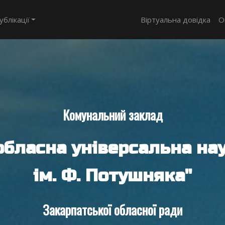
ублікації
Віртуальна довідка
О
Комунальний заклад
обласна універсальна нау
ім. Ф. Потушняка"
Закарпатської обласної ради