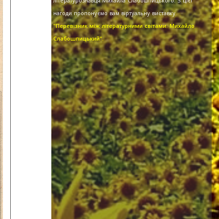
літературознавця Михайла Слабошпицького. З цієї
нагоди пропонуємо вам віртуальну виставку
"Перевізник між літературними світами: Михайло
Слабошпицький".