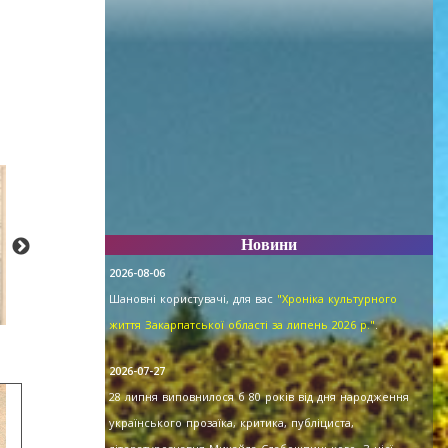
Новини
2026-08-06
Шановні користувачі, для вас
"Хроніка культурного
життя Закарпатської області за липень 2026 р."
.
2026-07-27
28 липня виповнилося б 80 років від дня народження
українського прозаїка, критика, публіциста,