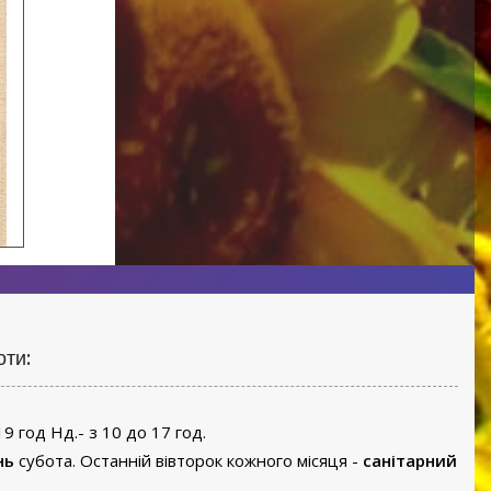
оти:
19 год Нд.- з 10 до 17 год.
нь
субота. Останній вівторок кожного місяця -
санітарний