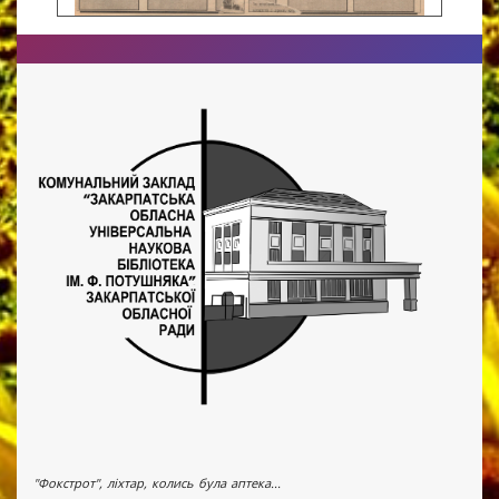
"Фокстрот", ліхтар, колись була аптека...