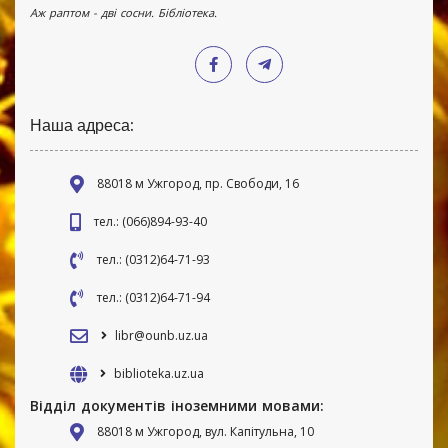
Аж раптом - дві сосни. Бібліотека.
Наша адреса:
88018 м Ужгород, пр. Свободи, 16
тел.: (066)894-93-40
тел.: (0312)64-71-93
тел.: (0312)64-71-94
libr@ounb.uz.ua
biblioteka.uz.ua
Відділ документів іноземними мовами:
88018 м Ужгород, вул. Капітульна, 10